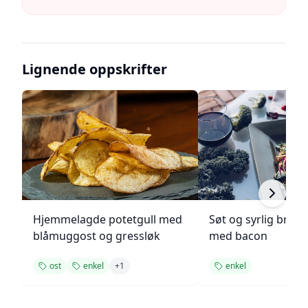
Lignende oppskrifter
Hjemmelagde potetgull med
Søt og syrlig brokk
blåmuggost og gressløk
med bacon
ost
enkel
+
1
enkel