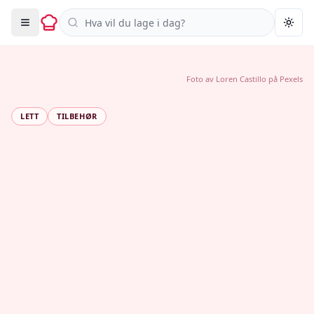
Søk i oppskrifter
Togg
Foto av
Loren Castillo
på
Pexels
LETT
TILBEHØR