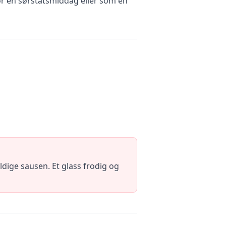
ør en sørstatsmiddag eller som en
ldige sausen. Et glass frodig og