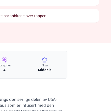
dre baconbitene over toppen.
orsjoner
Nivå
4
Middels
angs den sørlige delen av USA-
saus som er infusert med den