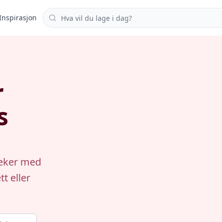
Søk i oppskrifter
Inspirasjon
r
s
reker med
t eller