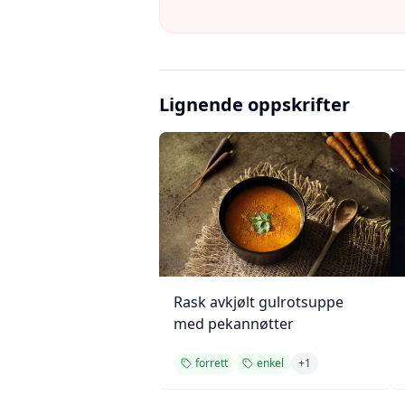
Lignende oppskrifter
Rask avkjølt gulrotsuppe
med pekannøtter
forrett
enkel
+
1