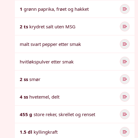
1
grønn paprika, frøet og hakket
2 ts
krydret salt uten MSG
malt svart pepper etter smak
hvitløkspulver etter smak
2 ss
smør
4 ss
hvetemel, delt
455 g
store reker, skrellet og renset
1.5 dl
kyllingkraft