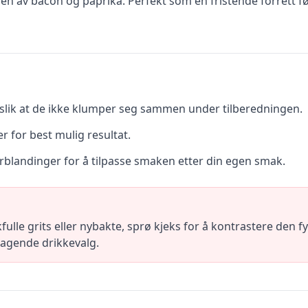
en av bacon og paprika. Perfekt som en fristende forrett f
ig slik at de ikke klumper seg sammen under tilberedningen.
er for best mulig resultat.
blandinger for å tilpasse smaken etter din egen smak.
lle grits eller nybakte, sprø kjeks for å kontrastere den fy
dsagende drikkevalg.