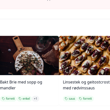
Bakt Brie med sopp og
Linsestek og geitostcrost
mandler
med rødvinssaus
forrett
enkel
+
1
saus
forrett