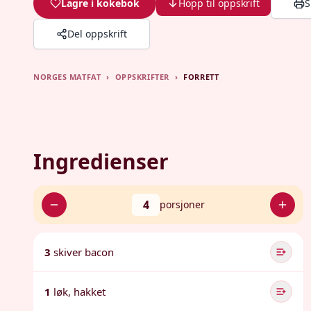
Lagre i kokebok
Hopp til oppskrift
S
Del oppskrift
NORGES MATFAT
›
OPPSKRIFTER
›
FORRETT
Ingredienser
4
porsjoner
3
skiver bacon
1
løk, hakket