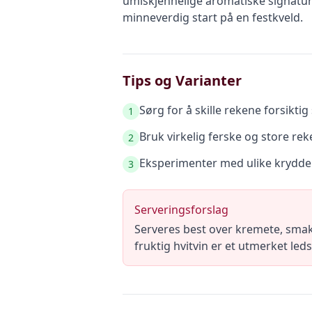
umiskjennelige aromatiske signatur
minneverdig start på en festkveld.
Tips og Varianter
Sørg for å skille rekene forsikt
1
Bruk virkelig ferske og store rek
2
Eksperimenter med ulike krydder
3
Serveringsforslag
Serveres best over kremete, smakfu
fruktig hvitvin er et utmerket le