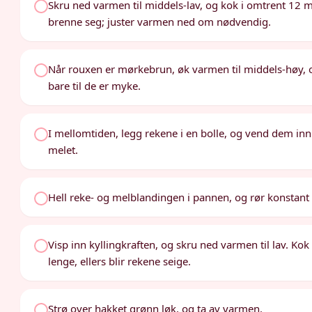
Skru ned varmen til middels-lav, og kok i omtrent 12 min
brenne seg; juster varmen ned om nødvendig.
Når rouxen er mørkebrun, øk varmen til middels-høy, og 
bare til de er myke.
I mellomtiden, legg rekene i en bolle, og vend dem inn
melet.
Hell reke- og melblandingen i pannen, og rør konstant i
Visp inn kyllingkraften, og skru ned varmen til lav. Kok
lenge, ellers blir rekene seige.
Strø over hakket grønn løk, og ta av varmen.