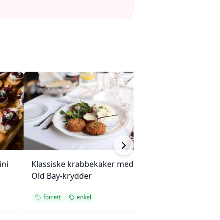
ini
Klassiske krabbekaker med
Gulfin tunfisksa
Old Bay-krydder
tomatstabel
forrett
enkel
forrett
rask