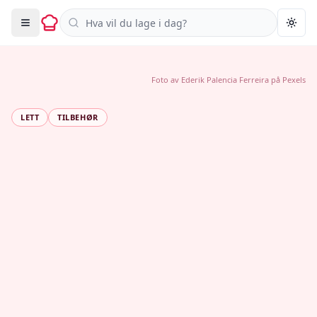
Søk i oppskrifter
Togg
Foto av
Ederik Palencia Ferreira
på
Pexels
LETT
TILBEHØR