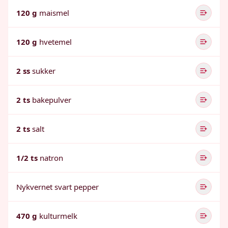
120 g
maismel
120 g
hvetemel
2 ss
sukker
2 ts
bakepulver
2 ts
salt
1/2 ts
natron
Nykvernet svart pepper
470 g
kulturmelk