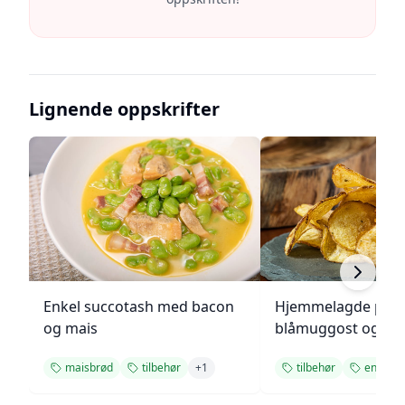
Lignende oppskrifter
Enkel succotash med bacon
Hjemmelagde pote
og mais
blåmuggost og gre
maisbrød
tilbehør
+
1
tilbehør
enkel op