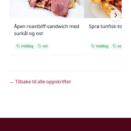
Åpen roastbiff-sandwich med
Sprø tunfisk-tosta
surkål og ost
middag
ost
middag
ost
← Tilbake til alle oppskrifter