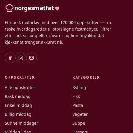
norgesmatfat
Et norsk matarkiv med over 120 000 oppskrifter — fra
raske hverdagsretter til storslagne festmenyer. Filtrer
etter tid, sesong eller råvarer og finn nøyaktig det
kjøkkenet trenger akkurat nå.
OPPSKRIFTER
KATEGORIER
Alle oppskrifter
Kylling
Rask middag
Fisk
Enkel middag
Pasta
Billig middag
Vegetar
Sunne middager
Suppe
Middag i dag
Dessert