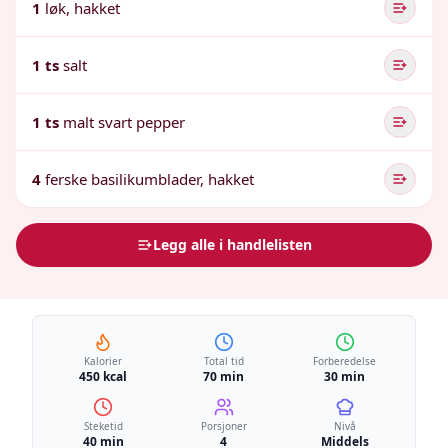
1
løk, hakket
1 ts
salt
1 ts
malt svart pepper
4
ferske basilikumblader, hakket
Legg alle i handlelisten
Kalorier
Total tid
Forberedelse
450 kcal
70 min
30 min
Steketid
Porsjoner
Nivå
40 min
4
Middels