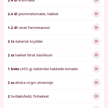
2.4 dl
kremfløte
2.4 dl
plommetomater, hakket
1.2 dl
revet Parmesanost
2 ts
italiensk krydder
2 ss
hakket fersk basilikum
1 boks
(455 g) italienske hakkede tomater
2 ss
ekstra virgin olivenolje
2
hvitløksfedd, finhakket