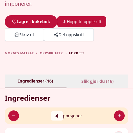
imponerer.
Lagre i kokebok
Hopp til oppskrift
Skriv ut
Del oppskrift
NORGES MATFAT
›
OPPSKRIFTER
›
FORRETT
Ingredienser (
16
)
Slik gjør du (
16
)
Ingredienser
4
porsjoner