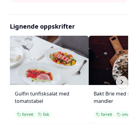
Lignende oppskrifter
Gulfin tunfisksalat med
Bakt Brie med sop
tomatstabel
mandler
forrett
fisk
forrett
smakfull