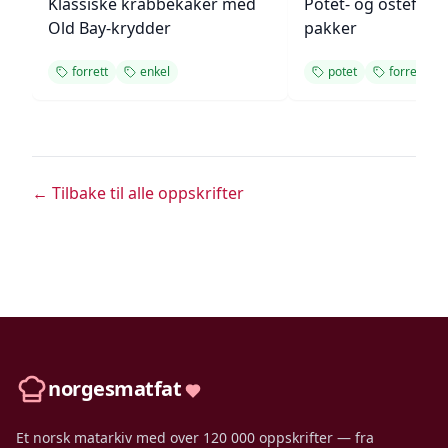
Klassiske krabbekaker med
Potet- og ostefylt
Old Bay-krydder
pakker
forrett
enkel
potet
forrett
← Tilbake til alle oppskrifter
norgesmatfat
Et norsk matarkiv med over 120 000 oppskrifter — fra