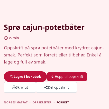
Sprø cajun-potetbåter
35
min
Oppskrift på sprø potetbåter med krydret cajun-
smak. Perfekt som forrett eller tilbehør. Enkel å
lage og full av smak.
Lagre i kokebok
Hopp til oppskrift
Skriv ut
Del oppskrift
NORGES MATFAT
›
OPPSKRIFTER
›
FORRETT