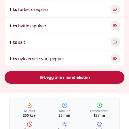
1 ts
tørket oregano
1 ts
hvitløkspulver
1 ts
salt
1 ts
nykvernet svart pepper
Legg alle i handlelisten
Kalorier
Total tid
Forberedelse
250 kcal
35 min
15 min