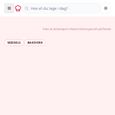
Søk i oppskrifter
Togg
Foto av
Acharaporn Kamornboonyarush
på
Pexels
MIDDELS
BAKEVERK