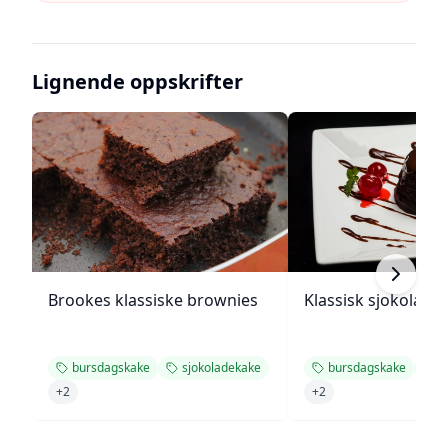
Lignende oppskrifter
Brookes klassiske brownies
Klassisk sjokolade
bursdagskake
sjokoladekake
bursdagskake
s
+
2
+
2