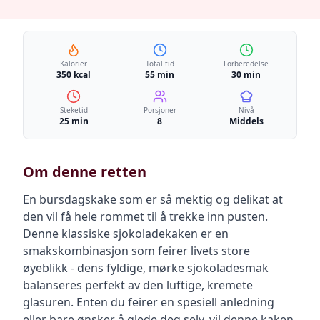
Kalorier
Total tid
Forberedelse
350 kcal
55 min
30 min
Steketid
Porsjoner
Nivå
25 min
8
Middels
Om denne retten
En bursdagskake som er så mektig og delikat at
den vil få hele rommet til å trekke inn pusten.
Denne klassiske sjokoladekaken er en
smakskombinasjon som feirer livets store
øyeblikk - dens fyldige, mørke sjokoladesmak
balanseres perfekt av den luftige, kremete
glasuren. Enten du feirer en spesiell anledning
eller bare ønsker å glede deg selv, vil denne kaken