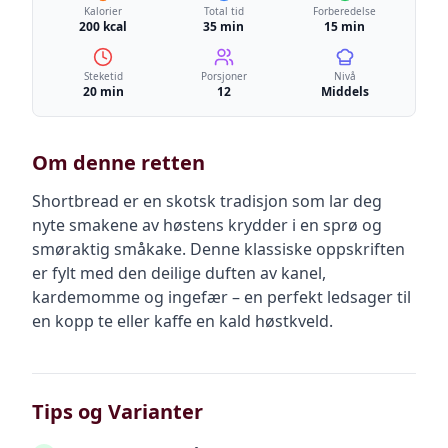
Kalorier
Total tid
Forberedelse
200 kcal
35 min
15 min
Steketid
Porsjoner
Nivå
20 min
12
Middels
Om denne retten
Shortbread er en skotsk tradisjon som lar deg
nyte smakene av høstens krydder i en sprø og
smøraktig småkake. Denne klassiske oppskriften
er fylt med den deilige duften av kanel,
kardemomme og ingefær – en perfekt ledsager til
en kopp te eller kaffe en kald høstkveld.
Tips og Varianter