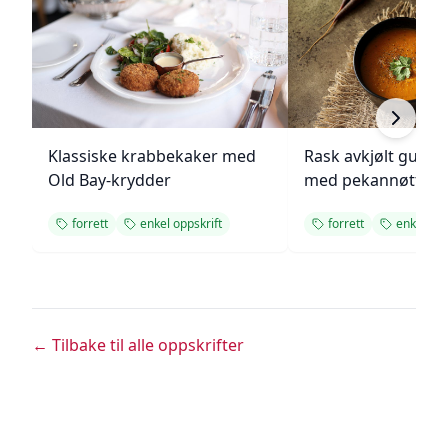
Klassiske krabbekaker med
Rask avkjølt gulro
Old Bay-krydder
med pekannøtter
forrett
enkel oppskrift
forrett
enkel opp
← Tilbake til alle oppskrifter