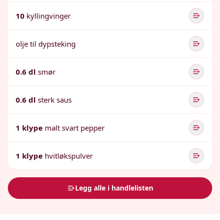
10
kyllingvinger
olje til dypsteking
0.6 dl
smør
0.6 dl
sterk saus
1 klype
malt svart pepper
1 klype
hvitløkspulver
Legg alle i handlelisten