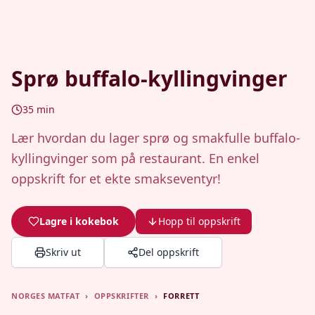
Sprø buffalo-kyllingvinger
35
min
Lær hvordan du lager sprø og smakfulle buffalo-
kyllingvinger som på restaurant. En enkel
oppskrift for et ekte smakseventyr!
Lagre i kokebok
Hopp til oppskrift
Skriv ut
Del oppskrift
NORGES MATFAT
›
OPPSKRIFTER
›
FORRETT