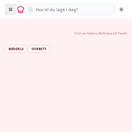
Søk i oppskrifter
Togg
Foto av
Valeria Boltneva
på
Pexels
MIDDELS
FORRETT