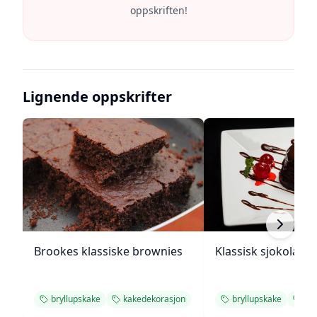
oppskriften!
Lignende oppskrifter
Brookes klassiske brownies
Klassisk sjokolade
bryllupskake
kakedekorasjon
bryllupskake
ka