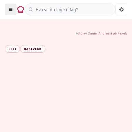
Søk i oppskrifter
Togg
Foto av
Daniel Andraski
på
Pexels
LETT
BAKEVERK