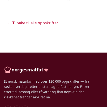
← Tilbake til alle oppskrifter
norgesmatfat
Et norsk matarkiv med over 120 000 oppskrifter — fra
raske hverdagsretter til storslagne festmenyer. Filtrer
etter tid, sesong eller råvarer og finn nøyaktig det
kjøkkenet trenger akkurat nå.