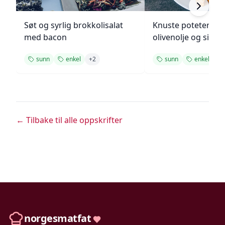
Søt og syrlig brokkolisalat
Knuste poteter me
med bacon
olivenolje og sitro
sunn
enkel
+
2
sunn
enkel
+
1
← Tilbake til alle oppskrifter
norgesmatfat