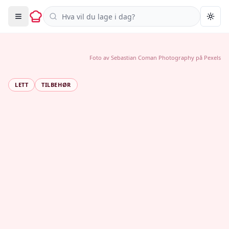
Søk i oppskrifter
Togg
Foto av
Sebastian Coman Photography
på
Pexels
LETT
TILBEHØR