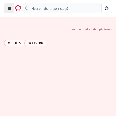
Søk i oppskrifter
Togg
Foto av
Livilla Latini
på
Pexels
MIDDELS
BAKEVERK