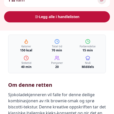
1 ss
vann
Legg alle i handlelisten
Kalorier
Total tid
Forberedelse
150 kcal
70 min
15 min
Steketid
Porsjoner
Nivå
40 min
20
Middels
Om denne retten
Sjokoladekjenneren vil falle for denne deilige
kombinasjonen av rik brownie-smak og sprø
biscotti-tekstur. Denne kreative oppskriften tar det
klassiske italienske kjeks-konseptet og gir det en