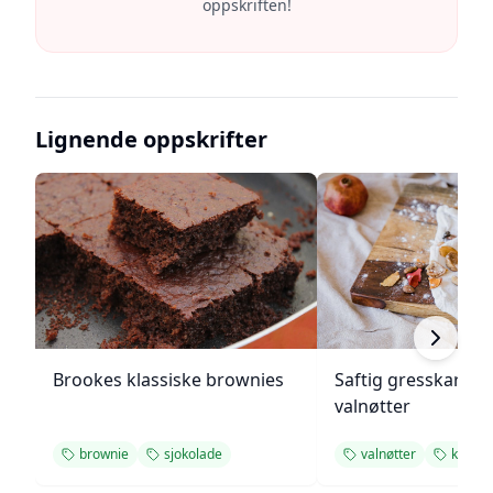
oppskriften!
Lignende oppskrifter
Brookes klassiske brownies
Saftig gresskarbr
valnøtter
brownie
sjokolade
valnøtter
kaffeb