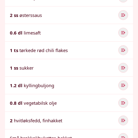
2 ss
østerssaus
0.6 dl
limesaft
1 ts
tørkede rød chili flakes
1 ss
sukker
1.2 dl
kyllingbuljong
0.8 dl
vegetabilsk olje
2
hvitløksfedd, finhakket