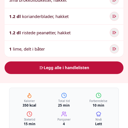
Små brokkolibuketter, hakket
1.2 dl
korianderblader, hakket
1.2 dl
ristede peanøtter, hakket
1
lime, delt i båter
Legg alle i handlelisten
Kalorier
Total tid
Forberedelse
350 kcal
25 min
10 min
Steketid
Porsjoner
Nivå
15 min
4
Lett