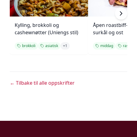
Kylling, brokkoli og
Åpen roastbiff-sa
cashewnøtter (Uniengs stil)
surkål og ost
brokkoli
asiatisk
+
1
middag
rask
← Tilbake til alle oppskrifter