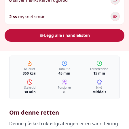
6
skiver mørkt karve rugbrød
2 ss
myknet smør
Legg alle i handlelisten
Kalorier
Total tid
Forberedelse
350 kcal
45 min
15 min
Steketid
Porsjoner
Nivå
30 min
6
Middels
Om denne retten
Denne påske-frokostgratengen er en sann feiring