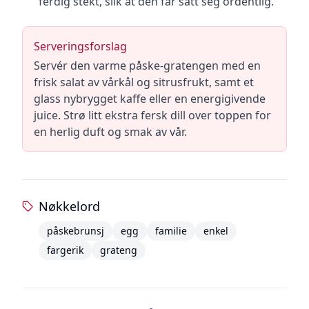
ferdig stekt, slik at den får satt seg ordentlig.
Serveringsforslag
Servér den varme påske-gratengen med en
frisk salat av vårkål og sitrusfrukt, samt et
glass nybrygget kaffe eller en energigivende
juice. Strø litt ekstra fersk dill over toppen for
en herlig duft og smak av vår.
Nøkkelord
påskebrunsj
egg
familie
enkel
fargerik
grateng