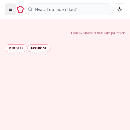
Søk i oppskrifter
Togg
Foto av
Shameel mukkath
på
Pexels
MIDDELS
FROKOST