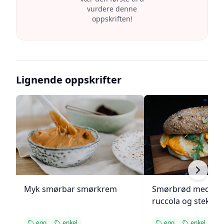
vurdere denne
oppskriften!
Lignende oppskrifter
Myk smørbar smørkrem
Smørbrød med pap
ruccola og stekt e
egg
enkel
egg
enkel