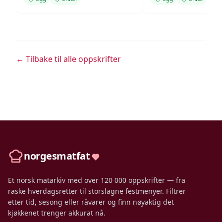
← Tilbake til alle oppskrifter
norgesmatfat
Et norsk matarkiv med over 120 000 oppskrifter — fra
raske hverdagsretter til storslagne festmenyer. Filtrer
etter tid, sesong eller råvarer og finn nøyaktig det
kjøkkenet trenger akkurat nå.