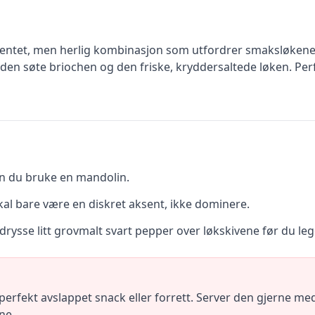
uventet, men herlig kombinasjon som utfordrer smaksløkene
n søte briochen og den friske, kryddersaltede løken. Perfe
kan du bruke en mandolin.
skal bare være en diskret aksent, ikke dominere.
drysse litt grovmalt svart pepper over løkskivene før du le
perfekt avslappet snack eller forrett. Server den gjerne med
ne.