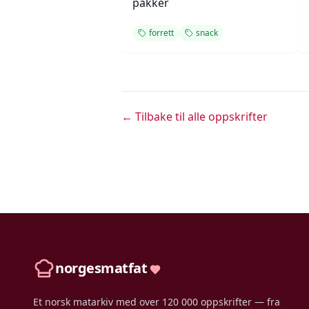
pakker
forrett
snack
← Tilbake til alle oppskrifter
norgesmatfat
Et norsk matarkiv med over 120 000 oppskrifter — fra