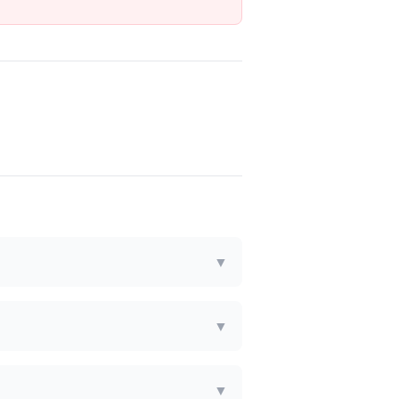
▼
▼
▼