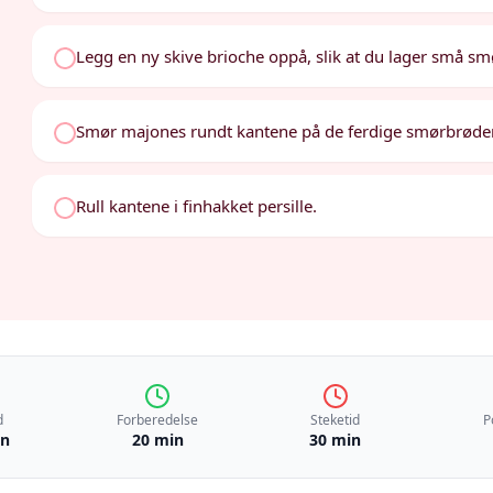
Legg en ny skive brioche oppå, slik at du lager små s
Smør majones rundt kantene på de ferdige smørbrøde
Rull kantene i finhakket persille.
d
Forberedelse
Steketid
P
in
20 min
30 min