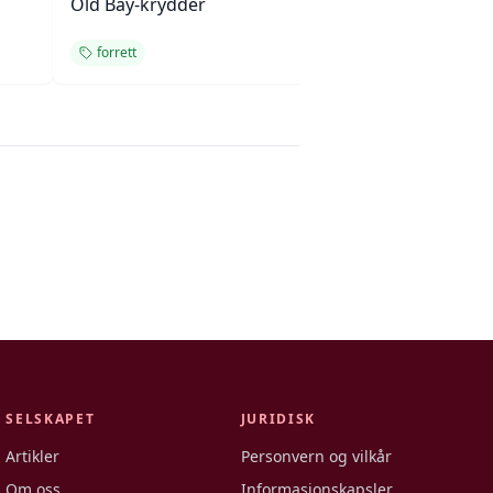
Old Bay-krydder
tomatstabel
forrett
forrett
SELSKAPET
JURIDISK
Artikler
Personvern og vilkår
Om oss
Informasjonskapsler