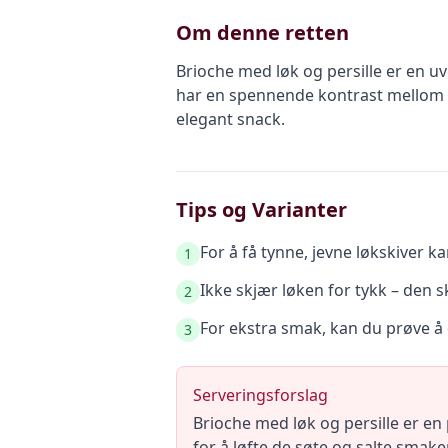
Om denne retten
Brioche med løk og persille er en 
har en spennende kontrast mellom de
elegant snack.
Tips og Varianter
For å få tynne, jevne løkskiver 
1
Ikke skjær løken for tykk – den 
2
For ekstra smak, kan du prøve å 
3
Serveringsforslag
Brioche med løk og persille er en 
for å løfte de søte og salte smake