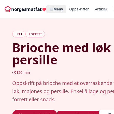
norgesmatfat
Meny
Oppskrifter
Artikler
LETT
FORRETT
Brioche med løk
persille
150
min
Oppskrift på brioche med et overraskende f
løk, majones og persille. Enkel å lage og p
forrett eller snack.