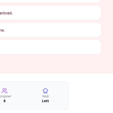
mørbrød.
ne.
orsjoner
Nivå
8
Lett