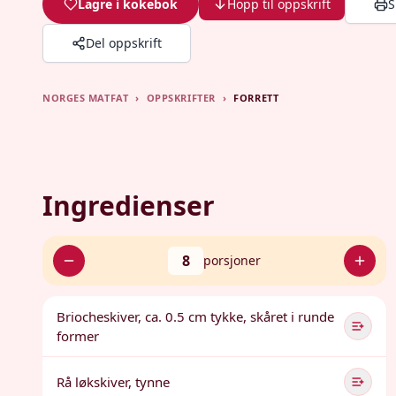
Lagre i kokebok
Hopp til oppskrift
S
Del oppskrift
NORGES MATFAT
›
OPPSKRIFTER
›
FORRETT
Ingredienser
8
porsjoner
Briocheskiver, ca. 0.5 cm tykke, skåret i runde
former
Rå løkskiver, tynne