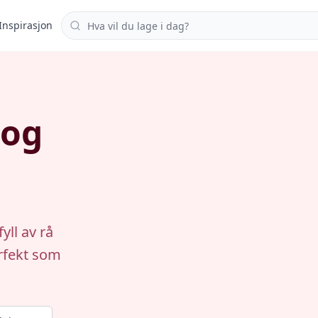
Søk i oppskrifter
Inspirasjon
 og
yll av rå
erfekt som