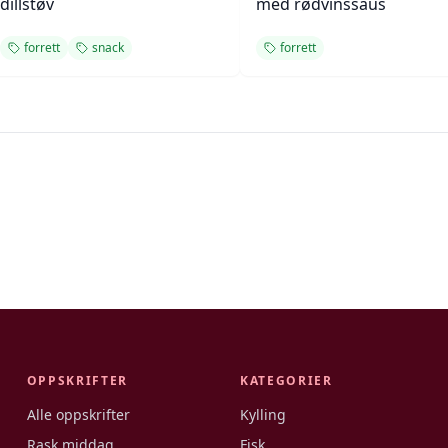
dillstøv
med rødvinssaus
forrett
snack
forrett
OPPSKRIFTER
KATEGORIER
Alle oppskrifter
Kylling
Rask middag
Fisk