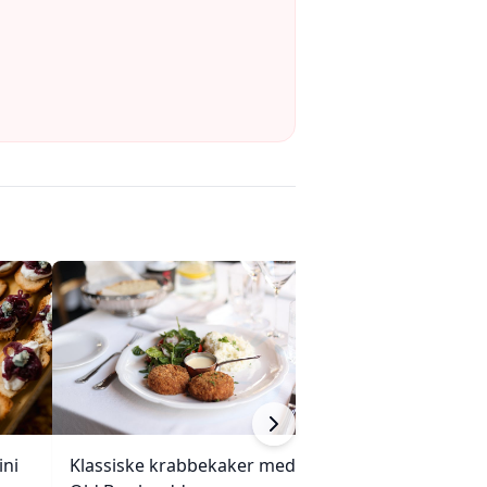
ini
Klassiske krabbekaker med
Gulfin tunfisksa