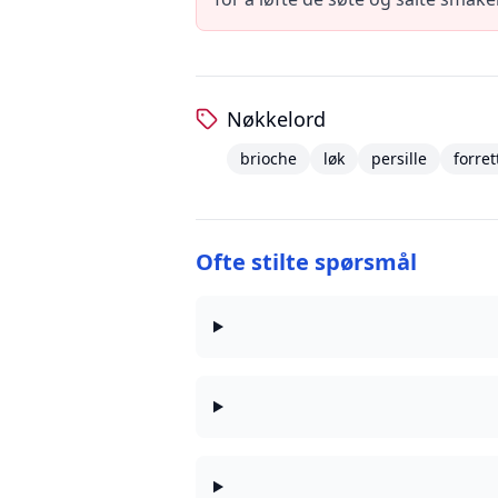
Nøkkelord
brioche
løk
persille
forret
Ofte stilte spørsmål