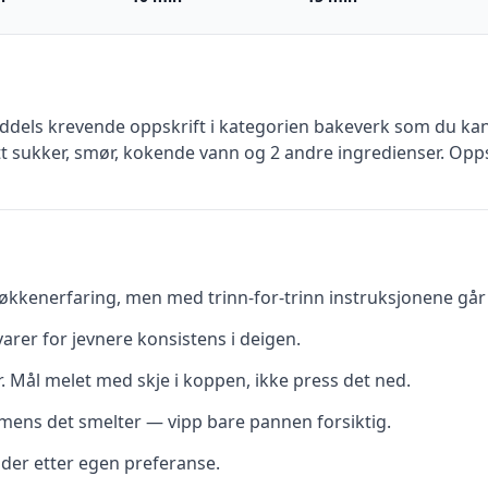
ddels krevende
oppskrift
i kategorien bakeverk
som du kan 
tt sukker, smør, kokende vann
og 2 andre ingredienser
.
Opps
kkenerfaring, men med trinn-for-trinn instruksjonene går d
rer for jevnere konsistens i deigen.
r. Mål melet med skje i koppen, ikke press det ned.
t mens det smelter — vipp bare pannen forsiktig.
dder etter egen preferanse.