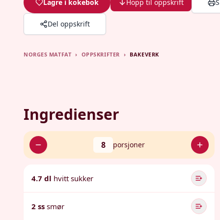
Lagre i kokebok
Hopp til oppskrift
S
Del oppskrift
NORGES MATFAT
›
OPPSKRIFTER
›
BAKEVERK
Ingredienser
8
porsjoner
4.7 dl
hvitt sukker
2 ss
smør