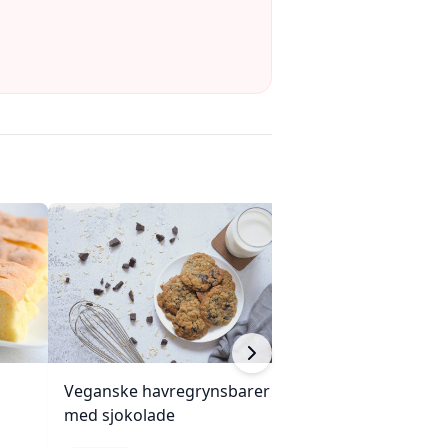
Veganske havregrynsbarer
Myke havregryn-
med sjokolade
kokoskjeks med 