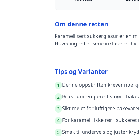
Om denne retten
Karamellisert sukkerglasur
er en
mi
Hovedingrediensene inkluderer
hvi
Tips og Varianter
Denne oppskriften krever noe kjø
1
Bruk romtemperert smør i bakeva
2
Sikt melet for luftigere bakevare
3
For karamell, ikke rør i sukkere
4
Smak til underveis og juster kry
5