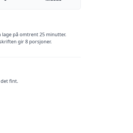
lage på omtrent 25 minutter
.
kriften gir
8
porsjoner.
et fint.