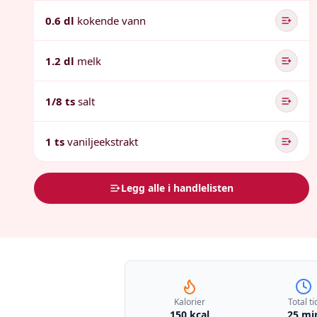
0.6 dl
kokende vann
1.2 dl
melk
1/8 ts
salt
1 ts
vaniljeekstrakt
Legg alle i handlelisten
Kalorier
Total ti
150 kcal
25 mi