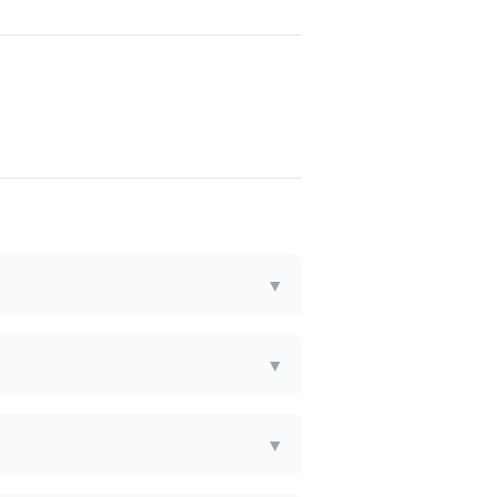
▼
▼
▼