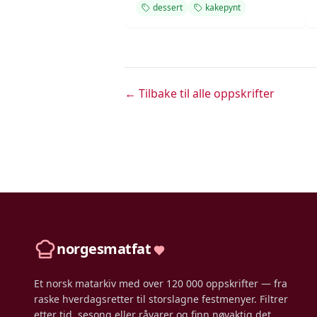
dessert
kakepynt
← Tilbake til alle oppskrifter
norgesmatfat
Et norsk matarkiv med over 120 000 oppskrifter — fra
raske hverdagsretter til storslagne festmenyer. Filtrer
etter tid, sesong eller råvarer og finn nøyaktig det