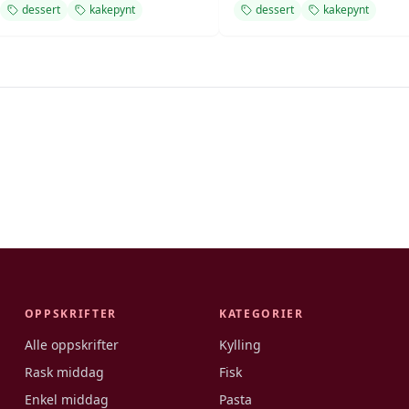
dessert
kakepynt
dessert
kakepynt
OPPSKRIFTER
KATEGORIER
Alle oppskrifter
Kylling
Rask middag
Fisk
Enkel middag
Pasta