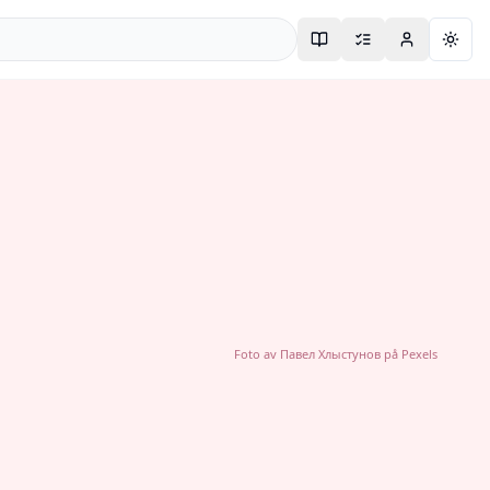
Togg
Foto av
Павел Хлыстунов
på
Pexels