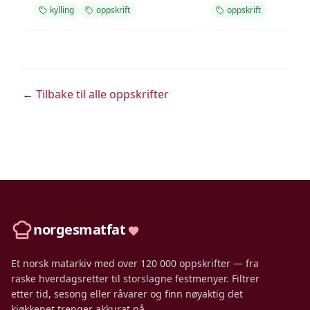
kylling
oppskrift
oppskrift
← Tilbake til alle oppskrifter
norgesmatfat
Et norsk matarkiv med over 120 000 oppskrifter — fra
raske hverdagsretter til storslagne festmenyer. Filtrer
etter tid, sesong eller råvarer og finn nøyaktig det
kjøkkenet trenger akkurat nå.