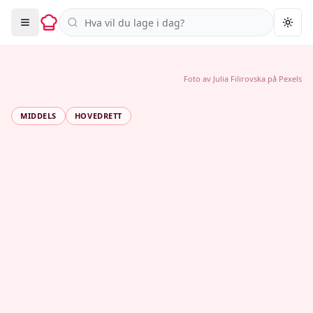
Søk i oppskrifter
Togg
Foto av
Julia Filirovska
på
Pexels
MIDDELS
HOVEDRETT