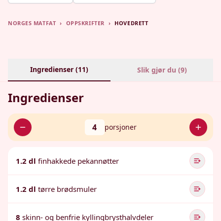
NORGES MATFAT
›
OPPSKRIFTER
›
HOVEDRETT
Ingredienser (
11
)
Slik gjør du (
9
)
Ingredienser
4
porsjoner
1.2 dl
finhakkede pekannøtter
1.2 dl
tørre brødsmuler
8
skinn- og benfrie kyllingbrysthalvdeler