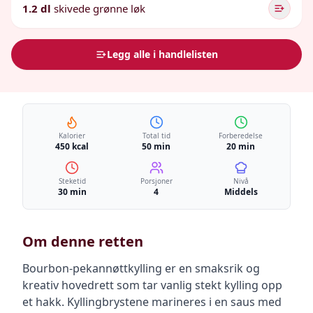
1.2 dl
skivede grønne løk
Legg alle i handlelisten
Kalorier
Total tid
Forberedelse
450 kcal
50 min
20 min
Steketid
Porsjoner
Nivå
30 min
4
Middels
Om denne retten
Bourbon-pekannøttkylling er en smaksrik og
kreativ hovedrett som tar vanlig stekt kylling opp
et hakk. Kyllingbrystene marineres i en saus med