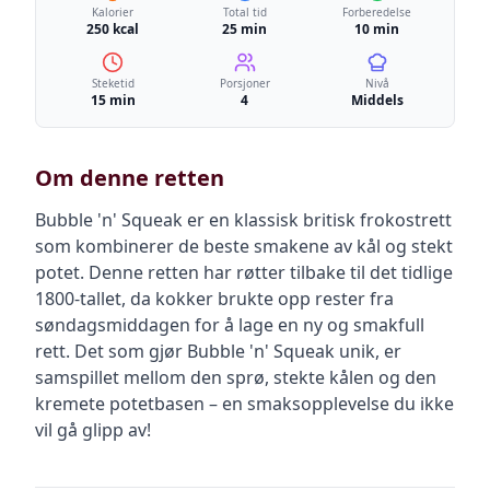
Kalorier
Total tid
Forberedelse
250 kcal
25 min
10 min
Steketid
Porsjoner
Nivå
15 min
4
Middels
Om denne retten
Bubble 'n' Squeak er en klassisk britisk frokostrett
som kombinerer de beste smakene av kål og stekt
potet. Denne retten har røtter tilbake til det tidlige
1800-tallet, da kokker brukte opp rester fra
søndagsmiddagen for å lage en ny og smakfull
rett. Det som gjør Bubble 'n' Squeak unik, er
samspillet mellom den sprø, stekte kålen og den
kremete potetbasen – en smaksopplevelse du ikke
vil gå glipp av!