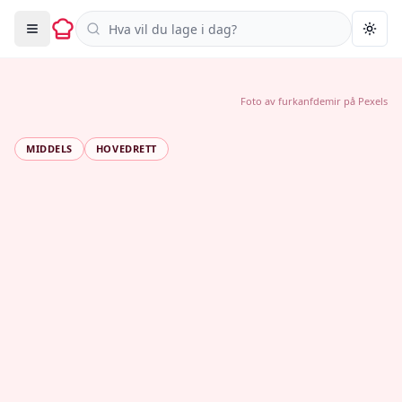
Søk i oppskrifter
Togg
Foto av
furkanfdemir
på
Pexels
MIDDELS
HOVEDRETT