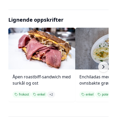
Lignende oppskrifter
Åpen roastbiff-sandwich med
Enchiladas med p
surkål og ost
ovnsbakte grønns
frokost
enkel
+
2
enkel
potet