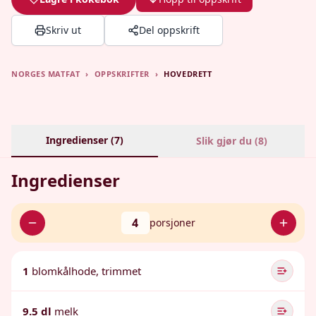
Skriv ut
Del oppskrift
NORGES MATFAT
›
OPPSKRIFTER
›
HOVEDRETT
Ingredienser (
7
)
Slik gjør du (
8
)
Ingredienser
4
porsjoner
1
blomkålhode, trimmet
9.5 dl
melk