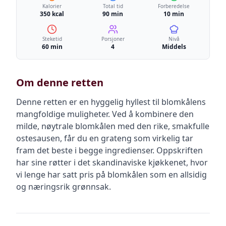
Kalorier
Total tid
Forberedelse
350 kcal
90 min
10 min
Steketid
Porsjoner
Nivå
60 min
4
Middels
Om denne retten
Denne retten er en hyggelig hyllest til blomkålens
mangfoldige muligheter. Ved å kombinere den
milde, nøytrale blomkålen med den rike, smakfulle
ostesausen, får du en grateng som virkelig tar
fram det beste i begge ingredienser. Oppskriften
har sine røtter i det skandinaviske kjøkkenet, hvor
vi lenge har satt pris på blomkålen som en allsidig
og næringsrik grønnsak.