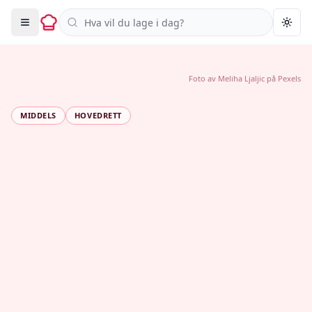
Søk i oppskrifter
Togg
Foto av
Meliha Ljaljic
på
Pexels
MIDDELS
HOVEDRETT