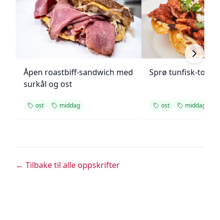
Åpen roastbiff-sandwich med
Sprø tunfisk-tosta
surkål og ost
ost
middag
ost
middag
← Tilbake til alle oppskrifter