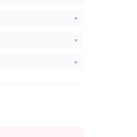
▼
▼
▼