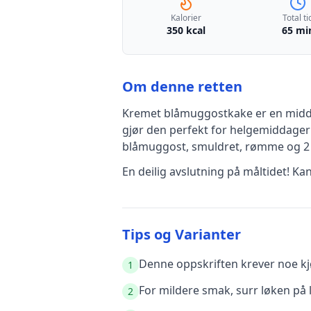
Kalorier
Total ti
350 kcal
65 mi
Om denne retten
Kremet blåmuggostkake
er en
midd
gjør den perfekt for helgemiddager 
blåmuggost, smuldret, rømme
og 2
En deilig avslutning på måltidet! Ka
Tips og Varianter
Denne oppskriften krever noe kjø
1
For mildere smak, surr løken på l
2