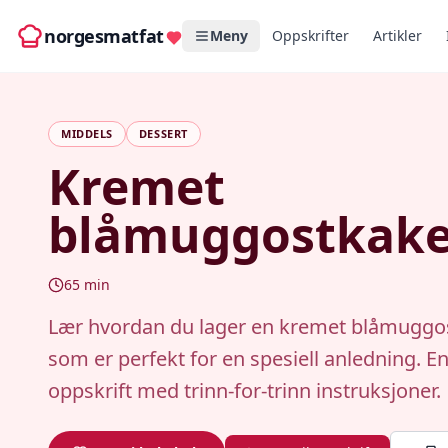
norgesmatfat
Meny
Oppskrifter
Artikler
MIDDELS
DESSERT
Kremet
blåmuggostkak
65
min
Lær hvordan du lager en kremet blåmuggo
som er perfekt for en spesiell anledning. E
oppskrift med trinn-for-trinn instruksjoner.