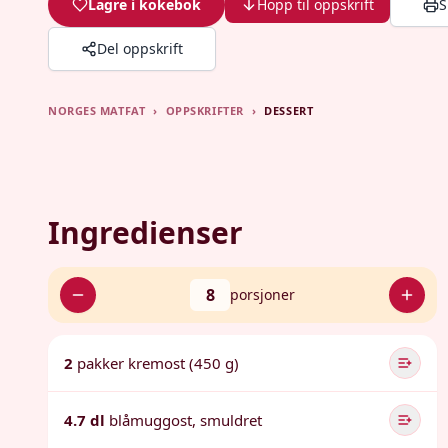
Lagre i kokebok
Hopp til oppskrift
S
Del oppskrift
NORGES MATFAT
›
OPPSKRIFTER
›
DESSERT
Ingredienser
8
porsjoner
2
pakker kremost (450 g)
4.7 dl
blåmuggost, smuldret