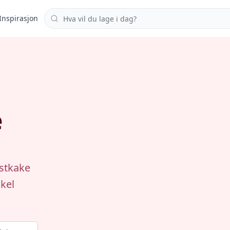
Søk i oppskrifter
Inspirasjon
e
stkake
nkel