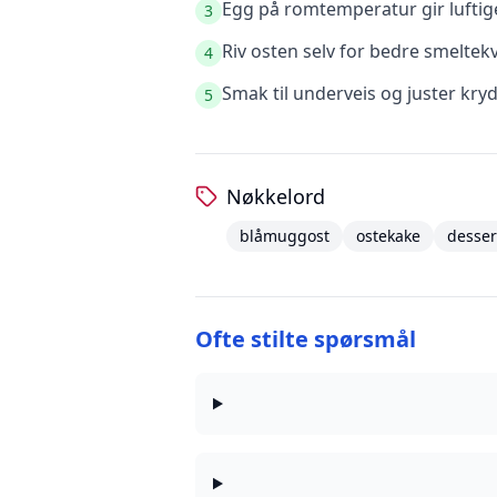
Egg på romtemperatur gir luftige
3
Riv osten selv for bedre smeltek
4
Smak til underveis og juster kry
5
Nøkkelord
blåmuggost
ostekake
desser
Ofte stilte spørsmål