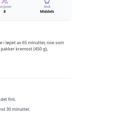
orsjoner
Nivå
8
Middels
 i løpet av 65 minutter, noe som
r
pakker kremost (450 g),
et fint.
nst 30 minutter.