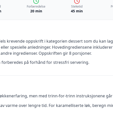
d
Forberedelse
Steketid
P
n
20 min
45 min
els krevende
oppskrift
i kategorien dessert
som du kan lage
eller spesielle anledninger
.
Hovedingrediensene inkludere
 andre ingredienser
.
Oppskriften gir
8
porsjoner.
n forberedes på forhånd for stressfri servering.
kkenerfaring, men med trinn-for-trinn instruksjonene går d
av varme over lengre tid. For karamelliserte løk, beregn mi