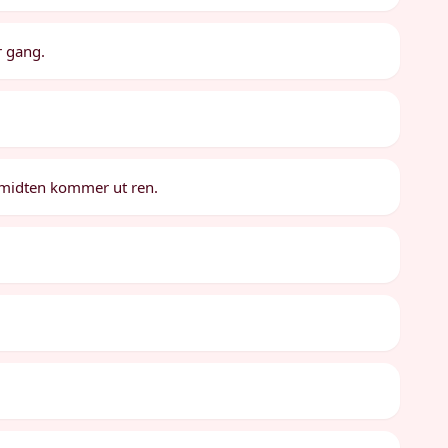
r gang.
ær midten kommer ut ren.