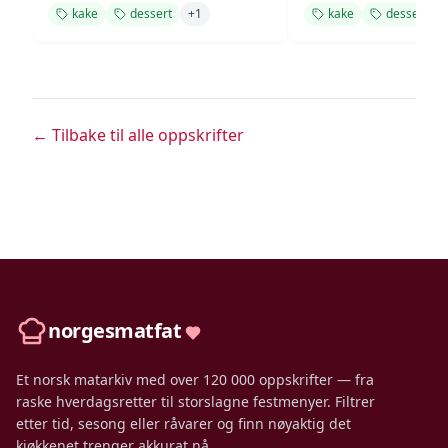
kake
dessert
+
1
kake
dessert
← Tilbake til alle oppskrifter
norgesmatfat
Et norsk matarkiv med over 120 000 oppskrifter — fra
raske hverdagsretter til storslagne festmenyer. Filtrer
etter tid, sesong eller råvarer og finn nøyaktig det
kjøkkenet trenger akkurat nå.