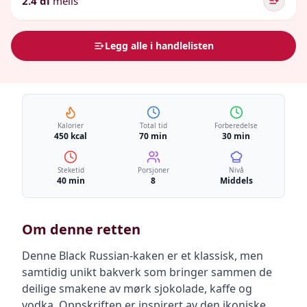
2.4 dl
melis
Legg alle i handlelisten
Kalorier
Total tid
Forberedelse
450 kcal
70 min
30 min
Steketid
Porsjoner
Nivå
40 min
8
Middels
Om denne retten
Denne Black Russian-kaken er et klassisk, men
samtidig unikt bakverk som bringer sammen de
deilige smakene av mørk sjokolade, kaffe og
vodka. Oppskriften er inspirert av den ikoniske