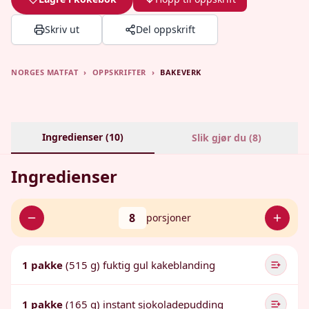
Skriv ut
Del oppskrift
NORGES MATFAT
›
OPPSKRIFTER
›
BAKEVERK
Ingredienser (
10
)
Slik gjør du (
8
)
Ingredienser
8
porsjoner
1 pakke
(515 g) fuktig gul kakeblanding
1 pakke
(165 g) instant sjokoladepudding