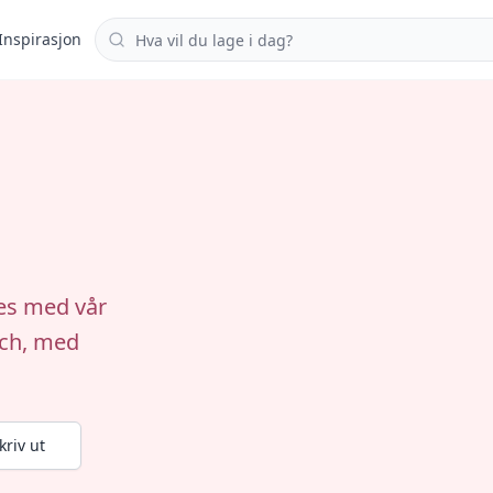
Søk i oppskrifter
Inspirasjon
es med vår
unch, med
kriv ut