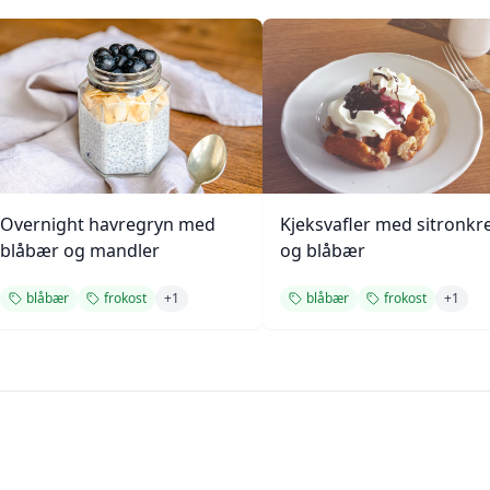
Overnight havregryn med
Kjeksvafler med sitronk
blåbær og mandler
og blåbær
blåbær
frokost
+
1
blåbær
frokost
+
1