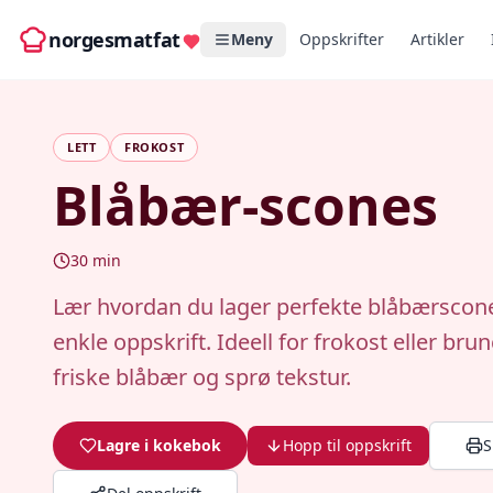
norgesmatfat
Meny
Oppskrifter
Artikler
LETT
FROKOST
Blåbær-scones
30
min
Lær hvordan du lager perfekte blåbærscon
enkle oppskrift. Ideell for frokost eller br
friske blåbær og sprø tekstur.
Lagre i kokebok
Hopp til oppskrift
S