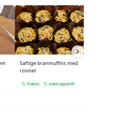
rem
Saftige branmuffins med
Myk smørbar s
rosiner
frokost
enkel oppskrift
frokost
enkel 