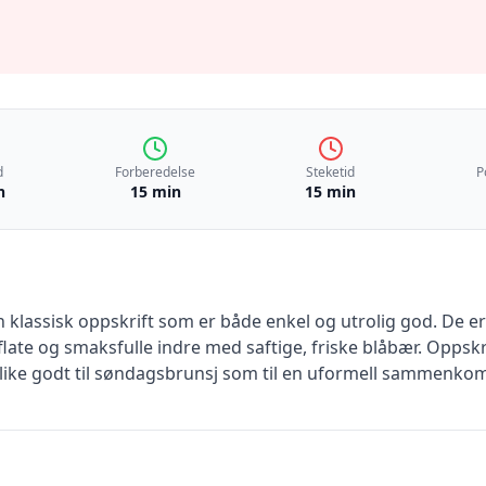
d
Forberedelse
Steketid
P
n
15 min
15 min
klassisk oppskrift som er både enkel og utrolig god. De er 
late og smaksfulle indre med saftige, friske blåbær. Oppskr
like godt til søndagsbrunsj som til en uformell sammenko