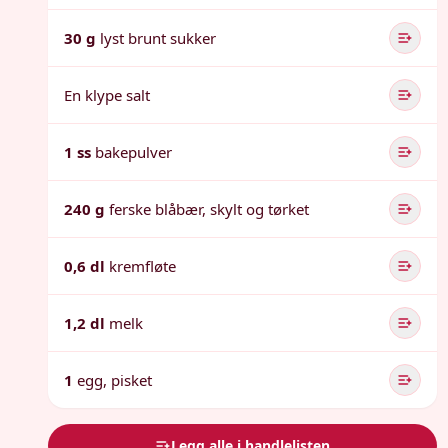
30 g
lyst brunt sukker
En klype salt
1 ss
bakepulver
240 g
ferske blåbær, skylt og tørket
0,6 dl
kremfløte
1,2 dl
melk
1
egg, pisket
Legg alle i handlelisten