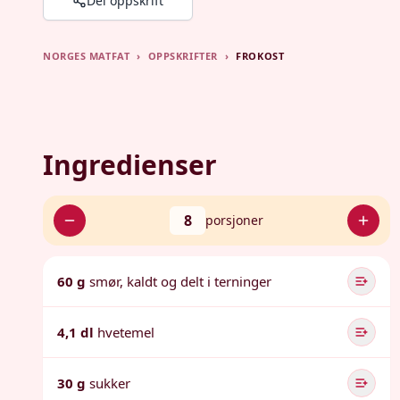
Del oppskrift
NORGES MATFAT
›
OPPSKRIFTER
›
FROKOST
Ingredienser
8
porsjoner
60 g
smør, kaldt og delt i terninger
4,1 dl
hvetemel
30 g
sukker