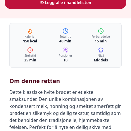
Legg alle i handlelisten
Kalorier
Total tid
Forberedelse
150 kcal
40 min
15 min
Steketid
Porsjoner
Nivå
25 min
10
Middels
Om denne retten
Dette klassiske hvite brødet er et ekte
smaksunder. Den unike kombinasjonen av
kondensert melk, honning og smeltet smørfett gir
brødet en silkemyk og deilig tekstur, samtidig som
det beholder den tradisjonelle, hjemmebakte
følelsen. Perfekt for å nyte en deilig skive med