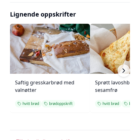
Lignende oppskrifter
Saftig gresskarbrød med
Sprøtt lavoshbrød
valnøtter
sesamfrø
hvitt brød
brødoppskrift
hvitt brød
brødop