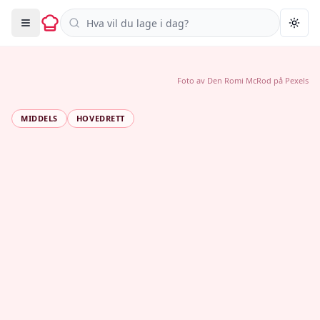
Søk i oppskrifter
Togg
Foto av
Den Romi McRod
på
Pexels
MIDDELS
HOVEDRETT