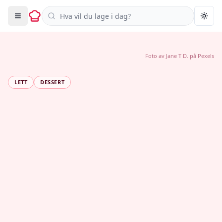
Søk i oppskrifter
Togg
Foto av
Jane T D.
på
Pexels
LETT
DESSERT