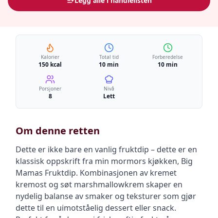
Legg alle i handlelisten
Kalorier
Total tid
Forberedelse
150 kcal
10 min
10 min
Porsjoner
Nivå
8
Lett
Om denne retten
Dette er ikke bare en vanlig fruktdip – dette er en
klassisk oppskrift fra min mormors kjøkken, Big
Mamas Fruktdip. Kombinasjonen av kremet
kremost og søt marshmallowkrem skaper en
nydelig balanse av smaker og teksturer som gjør
dette til en uimotståelig dessert eller snack.