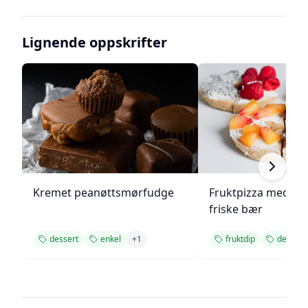
Lignende oppskrifter
Kremet peanøttsmørfudge
Fruktpizza med kr
friske bær
dessert
enkel
+
1
fruktdip
dessert