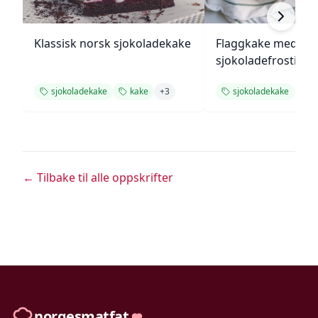
Klassisk norsk sjokoladekake
Flaggkake med bær
sjokoladefrosting
sjokoladekake
kake
+
3
sjokoladekake
k
← Tilbake til alle oppskrifter
norgesmatfat