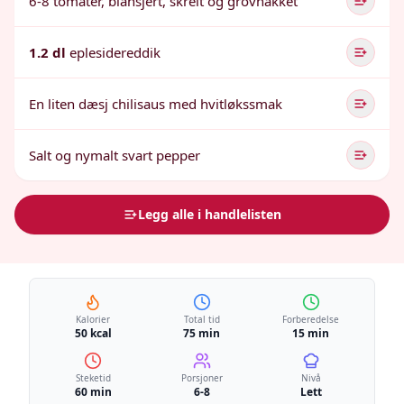
6-8 tomater, blansjert, skrelt og grovhakket
1.2 dl
eplesidereddik
En liten dæsj chilisaus med hvitløkssmak
Salt og nymalt svart pepper
Legg alle i handlelisten
Kalorier
Total tid
Forberedelse
50 kcal
75 min
15 min
Steketid
Porsjoner
Nivå
60 min
6-8
Lett