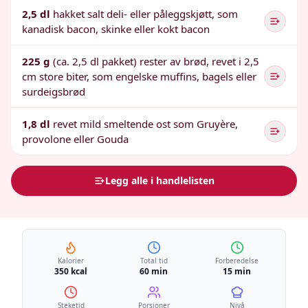
2,5 dl
hakket salt deli- eller påleggskjøtt, som
kanadisk bacon, skinke eller kokt bacon
225 g
(ca. 2,5 dl pakket) rester av brød, revet i 2,5
cm store biter, som engelske muffins, bagels eller
surdeigsbrød
1,8 dl
revet mild smeltende ost som Gruyère,
provolone eller Gouda
Legg alle i handlelisten
Kalorier
Total tid
Forberedelse
350 kcal
60 min
15 min
Steketid
Porsjoner
Nivå