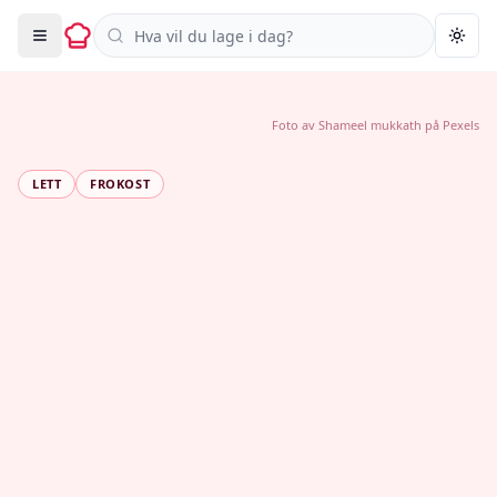
Søk i oppskrifter
Togg
Foto av
Shameel mukkath
på
Pexels
LETT
FROKOST