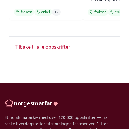
frokost
enkel
+
2
frokost
enkel
← Tilbake til alle oppskrifter
norgesmatfat
Et norsk matarkiv med over 120 000 oppskrifter — fra
raske hverdagsretter til storslagne festmenyer. Filtrer