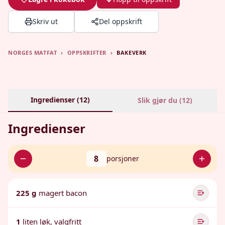
Skriv ut
Del oppskrift
NORGES MATFAT
›
OPPSKRIFTER
›
BAKEVERK
Ingredienser (
12
)
Slik gjør du (
12
)
Ingredienser
8
porsjoner
225 g
magert bacon
1
liten løk, valgfritt