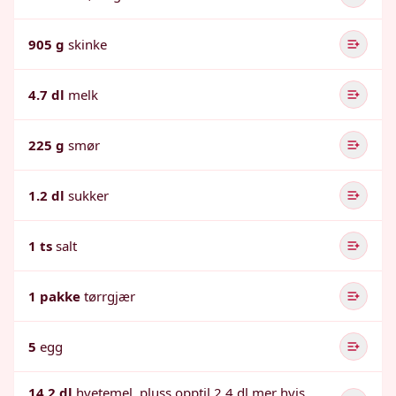
905 g
skinke
4.7 dl
melk
225 g
smør
1.2 dl
sukker
1 ts
salt
1 pakke
tørrgjær
5
egg
14.2 dl
hvetemel, pluss opptil 2.4 dl mer hvis