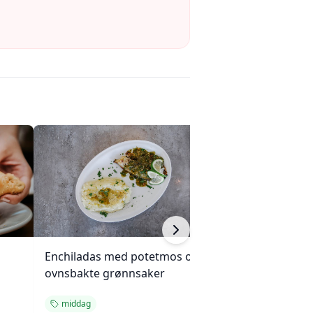
Enchiladas med potetmos og
Kylling, brokkoli
ovnsbakte grønnsaker
cashewnøtter (Un
middag
middag