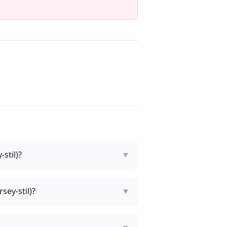
stil)?
▼
sey-stil)?
▼