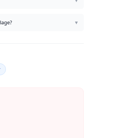
▼
 lage?
▼
r