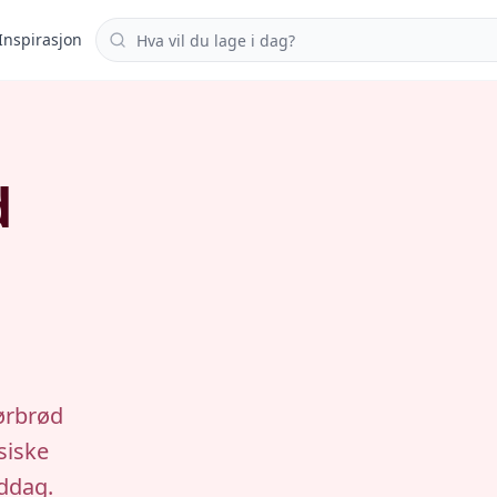
Søk i oppskrifter
Inspirasjon
d
ørbrød
siske
iddag.