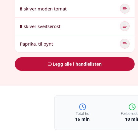
8
skiver moden tomat
8
skiver sveitserost
Paprika, til pynt
Legg alle i handlelisten
Total tid
Forberede
16 min
10 mi