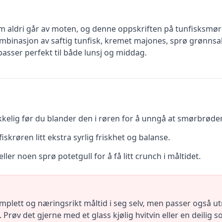
 aldri går av moten, og denne oppskriften på tunfisksmørbr
kombinasjon av saftig tunfisk, kremet majones, sprø grønnsak
asser perfekt til både lunsj og middag.
kkelig før du blander den i røren for å unngå at smørbrødene
iskrøren litt ekstra syrlig friskhet og balanse.
ler noen sprø potetgull for å få litt crunch i måltidet.
mplett og næringsrikt måltid i seg selv, men passer også u
. Prøv det gjerne med et glass kjølig hvitvin eller en deil