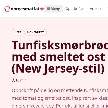
norgesmatfat
Meny
Oppskrifter
Artikler
LETT
HOVEDRETT
Tunfisksmørbrø
med smeltet ost
(New Jersey-stil)
16
min
Oppskrift på deilig og mettende tunfisksm
med tomat og smeltet ost, inspirert av klas
diners i New Jersey. Perfekt til lunsj eller m