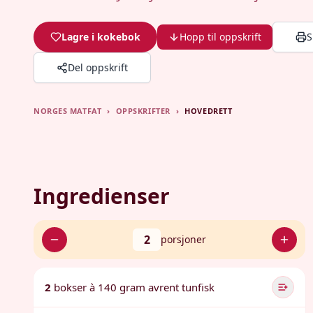
Lagre i kokebok
Hopp til oppskrift
S
Del oppskrift
NORGES MATFAT
›
OPPSKRIFTER
›
HOVEDRETT
Ingredienser
2
porsjoner
2
bokser à 140 gram avrent tunfisk