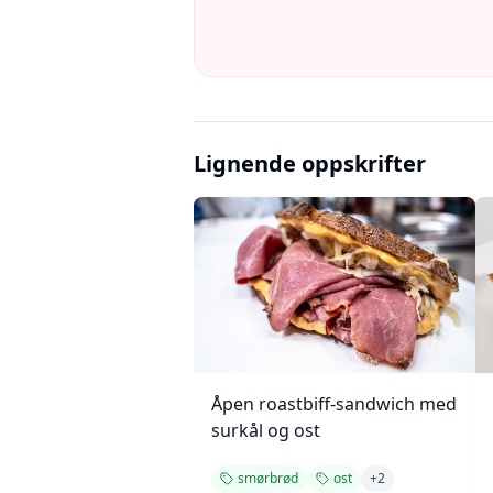
Lignende oppskrifter
Åpen roastbiff-sandwich med
surkål og ost
smørbrød
ost
+
2