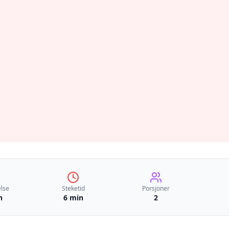
lse
Steketid
Porsjoner
n
6 min
2