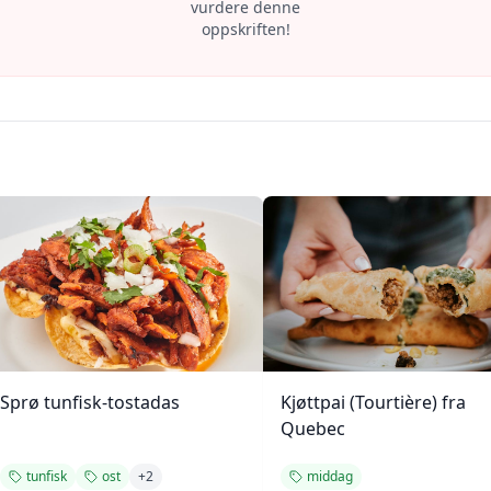
vurdere denne
oppskriften!
Sprø tunfisk-tostadas
Kjøttpai (Tourtière) fra
Quebec
tunfisk
ost
+
2
middag