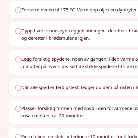
Forvarm ovnen til 175 °C. Varm opp olje i en dypfryter el
Dypp hvert svinespyd i eggeblandingen, deretter i br
og deretter i brødsmulene igjen.
Legg forsiktig spydene, noen av gangen, i den varme olj
minutter på hver side. Sett de stekte spydene til side m
Når alle spyd er ferdigstekt, legger du dem på risten 
Plasser forsiktig formen med spyd i den forvarmede ov
rosa i midten, ca. 20 minutter.
Fjern folien, og stek i ytterligere 10 minutter for å tø