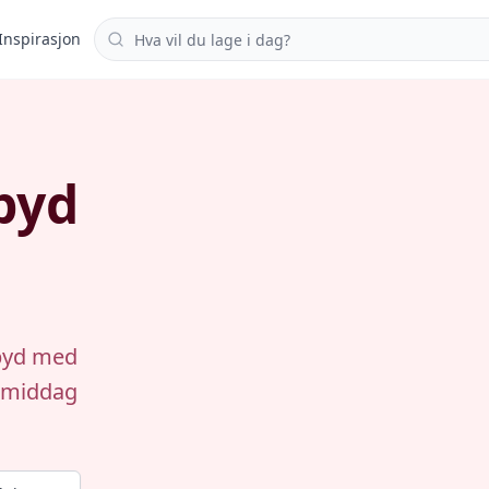
Søk i oppskrifter
Inspirasjon
pyd
spyd med
l middag