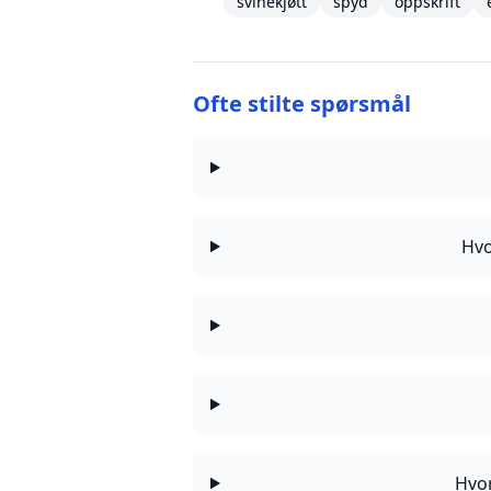
svinekjøtt
spyd
oppskrift
Ofte stilte spørsmål
Hvo
Hvor