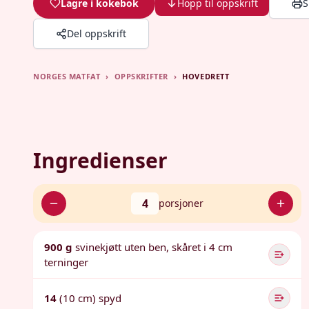
Lagre i kokebok
Hopp til oppskrift
S
Del oppskrift
NORGES MATFAT
›
OPPSKRIFTER
›
HOVEDRETT
Ingredienser
4
porsjoner
900 g
svinekjøtt uten ben, skåret i 4 cm
terninger
14
(10 cm) spyd