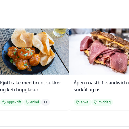
Kjøttkake med brunt sukker
Åpen roastbiff-sandwich
og ketchupglasur
surkål og ost
oppskrift
enkel
+
1
enkel
middag