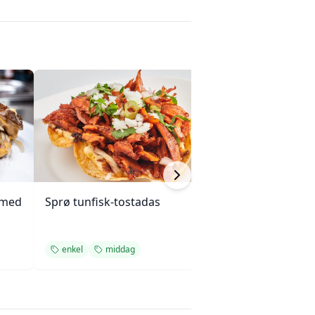
 med
Sprø tunfisk-tostadas
Enchiladas med 
ovnsbakte grøn
enkel
middag
enkel
middag