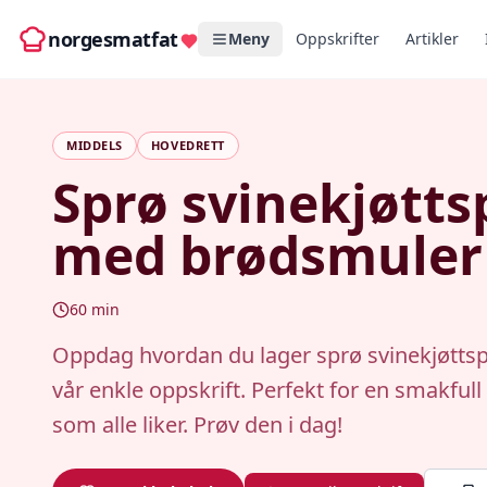
norgesmatfat
Meny
Oppskrifter
Artikler
MIDDELS
HOVEDRETT
Sprø svinekjøtts
med brødsmuler
60
min
Oppdag hvordan du lager sprø svinekjøtt
vår enkle oppskrift. Perfekt for en smakful
som alle liker. Prøv den i dag!