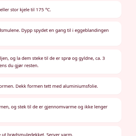
ler stor kjele til 175 °C.
ødsmulene. Dypp spydet en gang til i eggeblandingen
en, og la dem steke til de er sprø og gyldne, ca. 3
ens du gjør resten.
i formen. Dekk formen tett med aluminiumsfolie.
nen, og stek til de er gjennomvarme og ikke lenger
rke ut brødsmuledekket. Server varm.