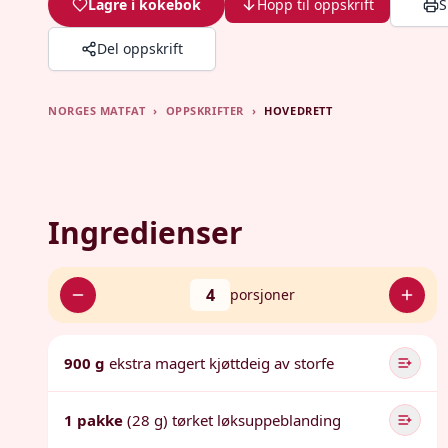
Lagre i kokebok
Hopp til oppskrift
S
Del oppskrift
NORGES MATFAT
›
OPPSKRIFTER
›
HOVEDRETT
Ingredienser
4
porsjoner
900 g
ekstra magert kjøttdeig av storfe
1 pakke
(28 g) tørket løksuppeblanding