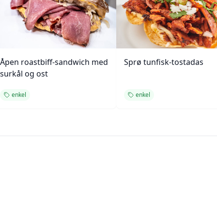
Åpen roastbiff-sandwich med
Sprø tunfisk-tostadas
surkål og ost
enkel
enkel