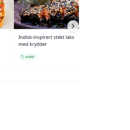
Indisk-inspirert stekt laks
Enchiladas med 
med krydder
ovnsbakte grøn
enkel
enkel