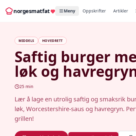
norgesmatfat
Meny
Oppskrifter
Artikler
MIDDELS
HOVEDRETT
Saftig burger m
løk og havregry
25
min
Lær å lage en utrolig saftig og smaksrik b
løk, Worcestershire-saus og havregryn. Per
grillen!