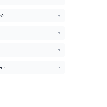
n?
▼
▼
▼
yn?
▼