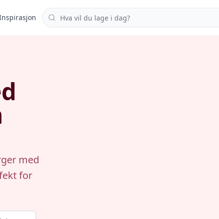
Søk i oppskrifter
Inspirasjon
ed
n
urger med
fekt for