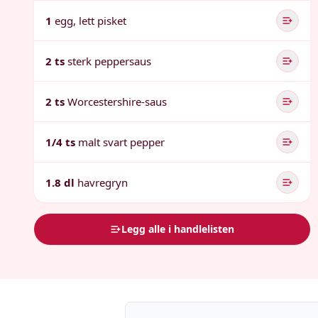
1
egg, lett pisket
2 ts
sterk peppersaus
2 ts
Worcestershire-saus
1/4 ts
malt svart pepper
1.8 dl
havregryn
Legg alle i handlelisten