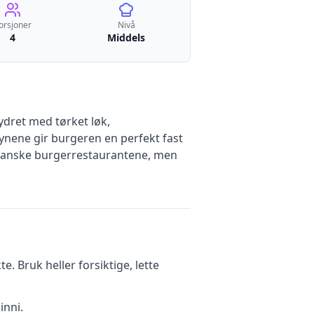
orsjoner
Nivå
4
Middels
ydret med tørket løk,
grynene gir burgeren en perfekt fast
erikanske burgerrestaurantene, men
. Bruk heller forsiktige, lette
inni.