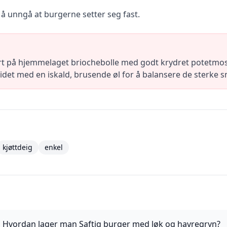
or å unngå at burgerne setter seg fast.
rt på hjemmelaget briochebolle med godt krydret potetmos,
ltidet med en iskald, brusende øl for å balansere de sterke 
kjøttdeig
enkel
Hvordan lager man Saftig burger med løk og havregryn?