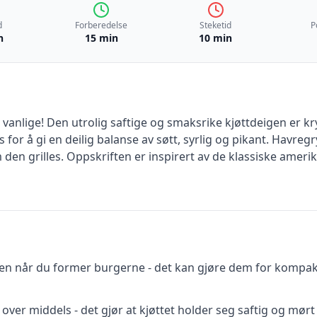
d
Forberedelse
Steketid
P
n
15 min
10 min
nlige! Den utrolig saftige og smaksrike kjøttdeigen er kr
 for å gi en deilig balanse av søtt, syrlig og pikant. Havre
m den grilles. Oppskriften er inspirert av de klassiske am
gen når du former burgerne - det kan gjøre dem for kompakte
over middels - det gjør at kjøttet holder seg saftig og mørt 