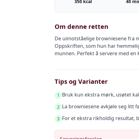
350 kcal
40 mi
Om denne retten
De uimotståelige browniesene fra mo
Oppskriften, som hun har hemmeligho
munnen. Perfekt å servere med en k
Tips og Varianter
Bruk kun ekstra mørk, usøtet ka
1
La browniesene avkjøle seg litt 
2
For et ekstra rikholdig resultat, b
3