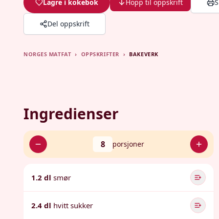
Lagre i kokebok
Hopp til oppskrift
S
Del oppskrift
NORGES MATFAT
›
OPPSKRIFTER
›
BAKEVERK
Ingredienser
8
porsjoner
1.2 dl
smør
2.4 dl
hvitt sukker