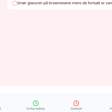
Smør glasuren på browniesene mens de fortsatt er va
d
Forberedelse
Steketid
P