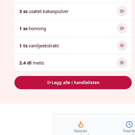
3 ss
usøtet kakaopulver
1 ss
honning
1 ts
vaniljeekstrakt
2.4 dl
melis
Legg alle i handlelisten
Kalorier
Total ti