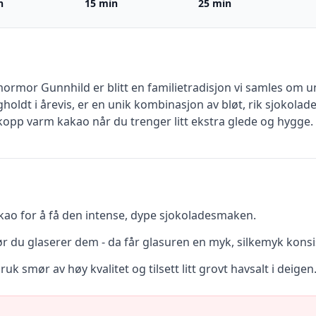
n
15 min
25 min
rmor Gunnhild er blitt en familietradisjon vi samles om un
ldt i årevis, er en unik kombinasjon av bløt, rik sjokolade
opp varm kakao når du trenger litt ekstra glede og hygge.
kao for å få den intense, dype sjokoladesmaken.
før du glaserer dem - da får glasuren en myk, silkemyk konsi
ruk smør av høy kvalitet og tilsett litt grovt havsalt i deigen