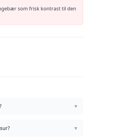
gebær som frisk kontrast til den
?
▼
asur?
▼