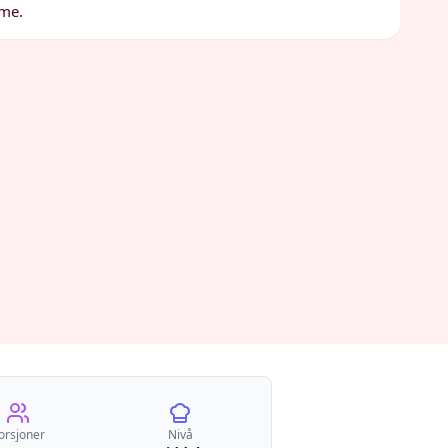
rme.
orsjoner
Nivå