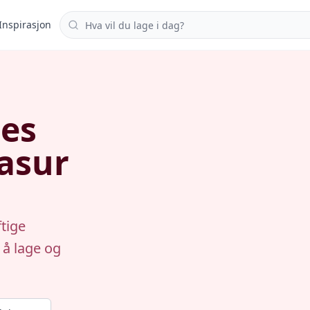
Søk i oppskrifter
Inspirasjon
ies
asur
ftige
 å lage og