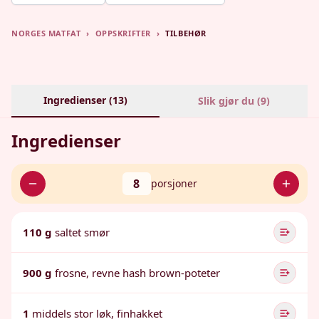
NORGES MATFAT
›
OPPSKRIFTER
›
TILBEHØR
Ingredienser (
13
)
Slik gjør du (
9
)
Ingredienser
8
porsjoner
110 g
saltet smør
900 g
frosne, revne hash brown-poteter
1
middels stor løk, finhakket