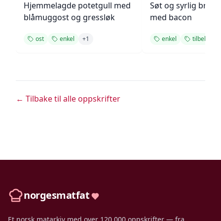
Hjemmelagde potetgull med
Søt og syrlig brokk
blåmuggost og gressløk
med bacon
ost
enkel
+
1
enkel
tilbehør
← Tilbake til alle oppskrifter
norgesmatfat
Et norsk matarkiv med over 120 000 oppskrifter — fra