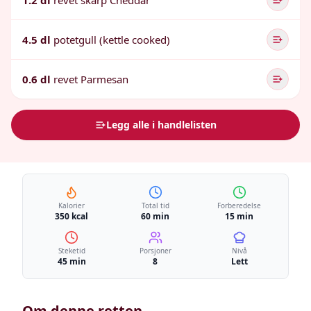
1.2 dl
revet skarp Cheddar
4.5 dl
potetgull (kettle cooked)
0.6 dl
revet Parmesan
Legg alle i handlelisten
Kalorier
Total tid
Forberedelse
350 kcal
60 min
15 min
Steketid
Porsjoner
Nivå
45 min
8
Lett
Om denne retten