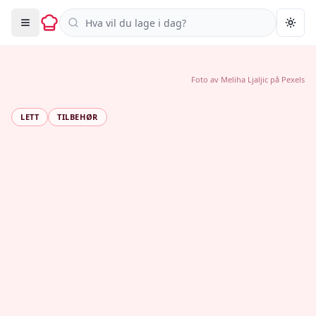
Søk i oppskrifter
Togg
Foto av
Meliha Ljaljic
på
Pexels
LETT
TILBEHØR