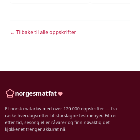
← Tilbake til alle oppskrifter
norgesmatfat
Et norsk matarkiv med over 120 000 oppskrifter — fra
raske hverdagsretter til storslagne festmenyer. Filtrer
etter tid, sesong eller råvarer og finn nøyaktig det
kjøkkenet trenger akkurat nå.