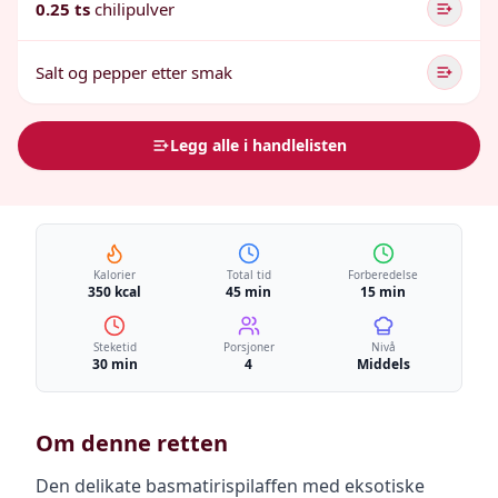
0.25 ts
chilipulver
Salt og pepper etter smak
Legg alle i handlelisten
Kalorier
Total tid
Forberedelse
350 kcal
45 min
15 min
Steketid
Porsjoner
Nivå
30 min
4
Middels
Om denne retten
Den delikate basmatirispilaffen med eksotiske