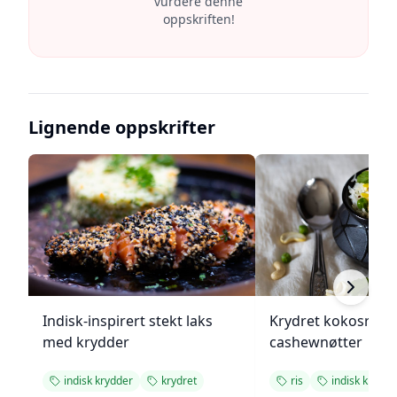
vurdere denne
oppskriften!
Lignende oppskrifter
Indisk-inspirert stekt laks
Krydret kokosris 
med krydder
cashewnøtter
indisk krydder
krydret
ris
indisk krydde