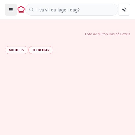
Søk i oppskrifter
Togg
Foto av
Milton Das
på
Pexels
MIDDELS
TILBEHØR