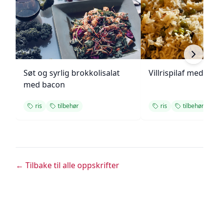
Søt og syrlig brokkolisalat
Villrispilaf med vår
med bacon
ris
tilbehør
ris
tilbehør
← Tilbake til alle oppskrifter