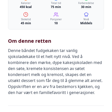
Kalorier
Total tid
Forberedelse
450 kcal
75 min
30 min
Steketid
Porsjoner
Nivå
45 min
10
Middels
Om denne retten
Denne båndet fudgekaken tar vanlig
sjokoladekake til et helt nytt nivå. Ved å
kombinere den mørke, dype kakesjokoladen med
den søte, kremete konsistensen av søtet
kondensert melk og kremost, skapes det en
utsøkt dessert som får deg til å glemme alt annet.
Oppskriften er en arv fra bestemors kjøkken, og
den har vært en familiefavoritt i generasjoner.