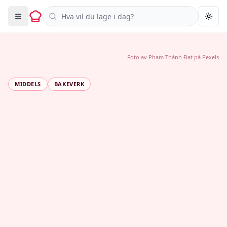
Søk i oppskrifter
Togg
Foto av
Phạm Thành Đạt
på
Pexels
MIDDELS
BAKEVERK