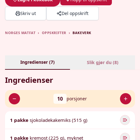
Skriv ut
Del oppskrift
NORGES MATFAT
›
OPPSKRIFTER
›
BAKEVERK
Ingredienser (
7
)
Slik gjør du (
8
)
Ingredienser
10
porsjoner
1 pakke
sjokoladekakemiks (515 g)
1 pakke
kremost (225 g), myknet