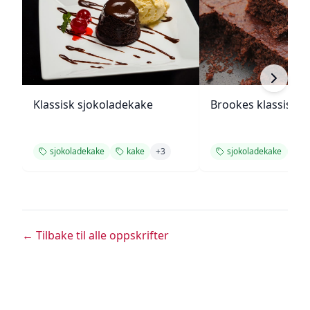
Klassisk sjokoladekake
Brookes klassiske
sjokoladekake
kake
+
3
sjokoladekake
k
← Tilbake til alle oppskrifter