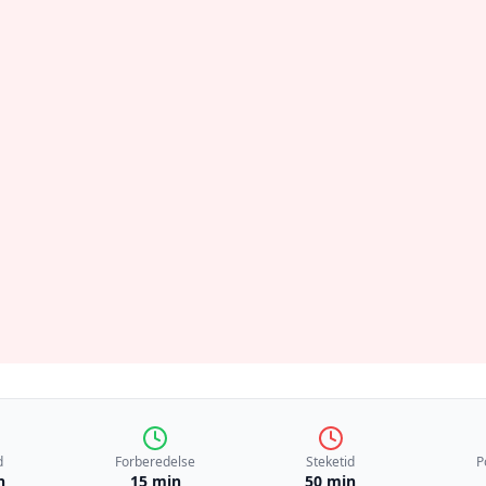
d
Forberedelse
Steketid
P
n
15 min
50 min