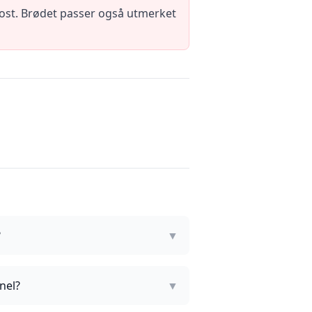
remost. Brødet passer også utmerket
?
▼
nel?
▼