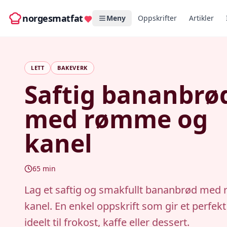
norgesmatfat
Meny
Oppskrifter
Artikler
LETT
BAKEVERK
Saftig bananbrø
med rømme og
kanel
65
min
Lag et saftig og smakfullt bananbrød me
kanel. En enkel oppskrift som gir et perfek
ideelt til frokost, kaffe eller dessert.