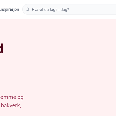
Søk i oppskrifter
Inspirasjon
d
d rømme og
t bakverk,