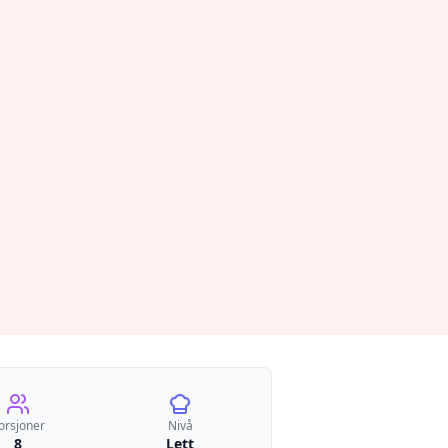
orsjoner
Nivå
8
Lett