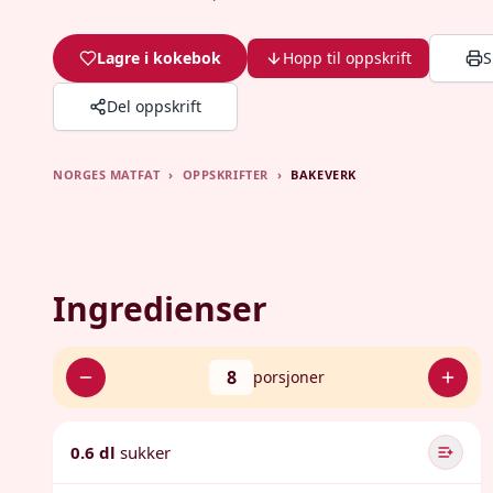
Lagre i kokebok
Hopp til oppskrift
S
Del oppskrift
NORGES MATFAT
›
OPPSKRIFTER
›
BAKEVERK
Ingredienser
8
porsjoner
0.6 dl
sukker