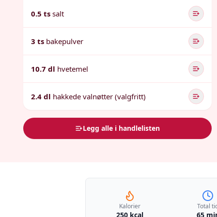
0.5 ts
salt
3 ts
bakepulver
10.7 dl
hvetemel
2.4 dl
hakkede valnøtter (valgfritt)
Legg alle i handlelisten
Kalorier
Total ti
250 kcal
65 mi