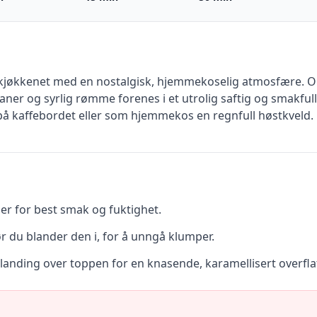
 kjøkkenet med en nostalgisk, hjemmekoselig atmosfære. Op
er og syrlig rømme forenes i et utrolig saftig og smakful
 på kaffebordet eller som hjemmekos en regnfull høstkveld.
r for best smak og fuktighet.
du blander den i, for å unngå klumper.
rblanding over toppen for en knasende, karamellisert overfla