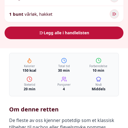
1 bunt
vårløk, hakket
Legg alle i handlelisten
Kalorier
Total tid
Forberedelse
150 kcal
30 min
10 min
Steketid
Porsjoner
Nivå
20 min
4
Middels
Om denne retten
De fleste av oss kjenner potetdip som et klassisk
tilbehør til nachos eller fløyelsmyke pommes