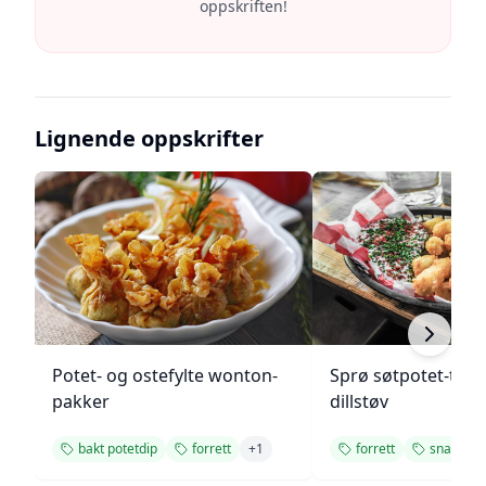
oppskriften!
Lignende oppskrifter
Potet- og ostefylte wonton-
Sprø søtpotet-tot
pakker
dillstøv
bakt potetdip
forrett
+
1
forrett
snacks