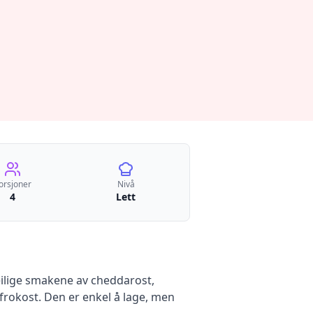
orsjoner
Nivå
4
Lett
ilige smakene av cheddarost,
 frokost. Den er enkel å lage, men