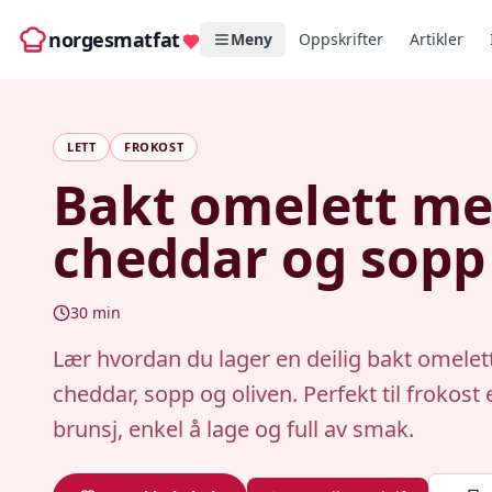
norgesmatfat
Meny
Oppskrifter
Artikler
LETT
FROKOST
Bakt omelett m
cheddar og sopp
30
min
Lær hvordan du lager en deilig bakt omele
cheddar, sopp og oliven. Perfekt til frokost e
brunsj, enkel å lage og full av smak.