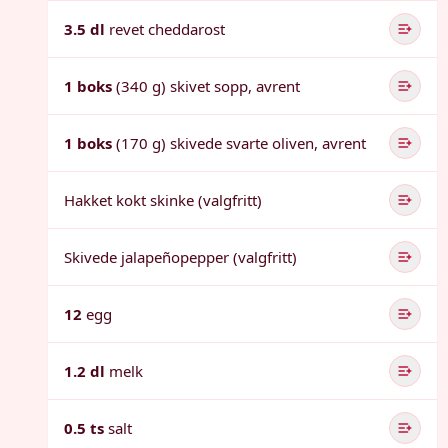
3.5 dl
revet cheddarost
1 boks
(340 g) skivet sopp, avrent
1 boks
(170 g) skivede svarte oliven, avrent
Hakket kokt skinke (valgfritt)
Skivede jalapeñopepper (valgfritt)
12
egg
1.2 dl
melk
0.5 ts
salt