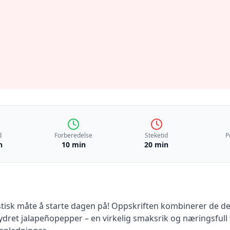
d
Forberedelse
Steketid
P
n
10 min
20 min
tisk måte å starte dagen på! Oppskriften kombinerer de de
rydret jalapeñopepper – en virkelig smaksrik og næringsfull