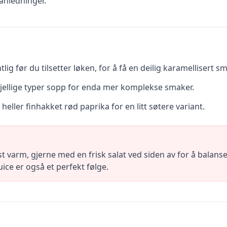
 anledninger.
ig før du tilsetter løken, for å få en deilig karamellisert s
kjellige typer sopp for enda mer komplekse smaker.
heller finhakket rød paprika for en litt søtere variant.
 varm, gjerne med en frisk salat ved siden av for å balan
juice er også et perfekt følge.