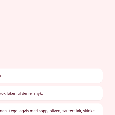
m.
ok løken til den er myk.
en. Legg lagvis med sopp, oliven, sautert løk, skinke