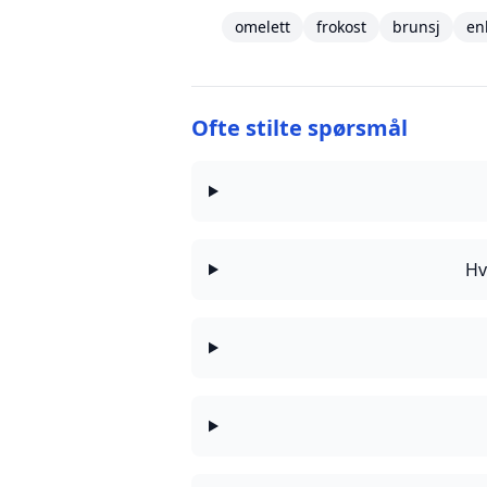
omelett
frokost
brunsj
en
Ofte stilte spørsmål
Hv