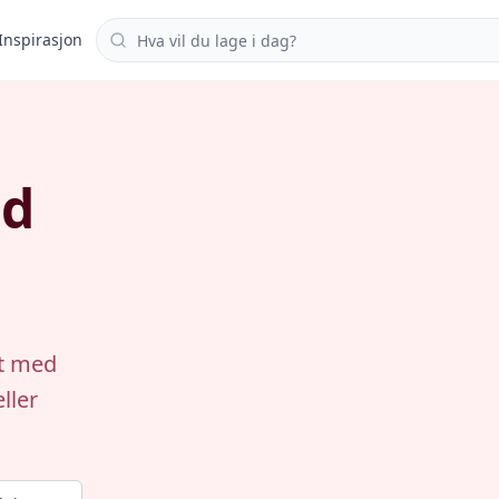
Søk i oppskrifter
Inspirasjon
ed
tt med
ller