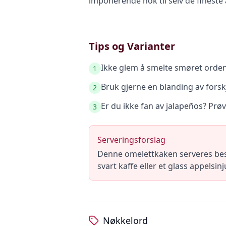
imponerende nok til selv de fineste
Tips og Varianter
Ikke glem å smelte smøret ordentl
1
Bruk gjerne en blanding av fors
2
Er du ikke fan av jalapeños? Prøv 
3
Serveringsforslag
Denne omelettkaken serveres best
svart kaffe eller et glass appelsin
Nøkkelord