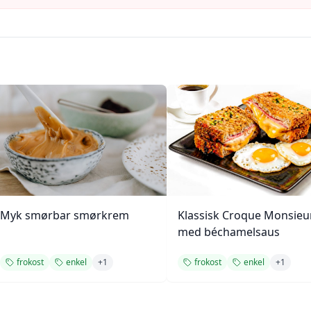
Myk smørbar smørkrem
Klassisk Croque Monsieu
med béchamelsaus
frokost
enkel
+
1
frokost
enkel
+
1