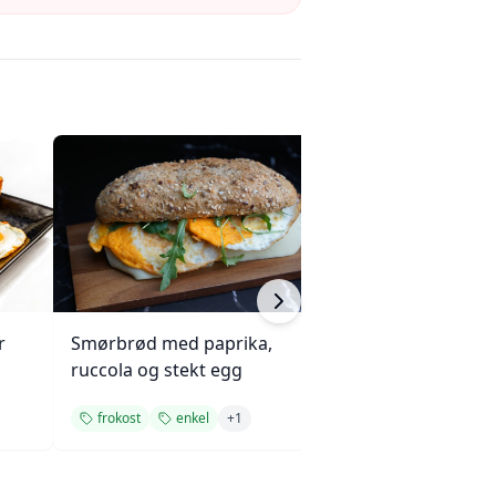
r
Smørbrød med paprika,
Glutenfrie pann
ruccola og stekt egg
jordbær og ban
frokost
enkel
+
1
frokost
rask