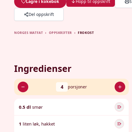
Lagre i kokebok
Hopp til oppskrift
S
Del oppskrift
NORGES MATFAT
›
OPPSKRIFTER
›
FROKOST
Ingredienser
4
porsjoner
0.5 dl
smør
1
liten løk, hakket