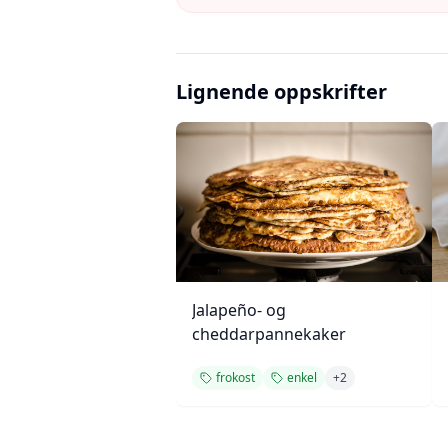
Lignende oppskrifter
Jalapeño- og
cheddarpannekaker
frokost
enkel
+
2