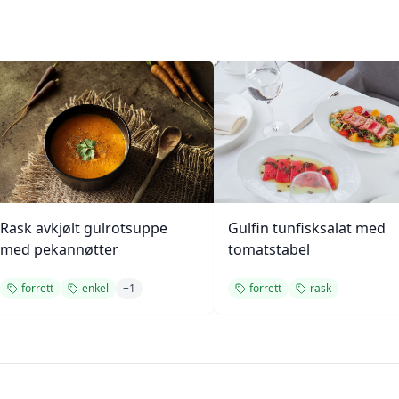
Rask avkjølt gulrotsuppe
Gulfin tunfisksalat med
med pekannøtter
tomatstabel
forrett
enkel
+
1
forrett
rask