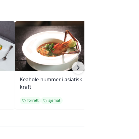
Keahole-hummer i asiatisk
Mini eggerøre-s
kraft
med gressløk
forrett
sjømat
forrett
enkel