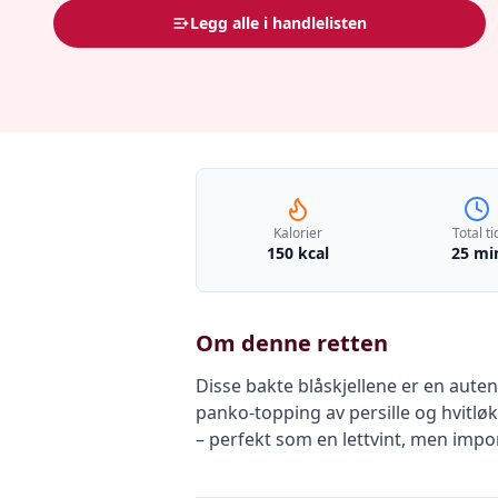
Legg alle i handlelisten
Kalorier
Total ti
150 kcal
25 mi
Om denne retten
Disse bakte blåskjellene er en aute
panko-topping av persille og hvitløk 
– perfekt som en lettvint, men impo