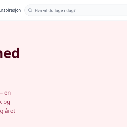
Søk i oppskrifter
Inspirasjon
med
 – en
øk og
ng året