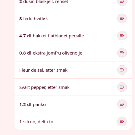
2
dusin blåskjell, renset
8
fedd hvitløk
4.7 dl
hakket flatbladet persille
0.8 dl
ekstra jomfru olivenolje
Fleur de sel, etter smak
Svart pepper, etter smak
1.2 dl
panko
1
sitron, delt i to