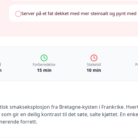
Server på et fat dekket med mer steinsalt og pynt med p
d
Forberedelse
Steketid
P
n
15 min
10 min
ntisk smakseksplosjon fra Bretagne-kysten i Frankrike. Hvert
som gir en deilig kontrast til det søte, salte kjøttet. En enk
nerende forrett.