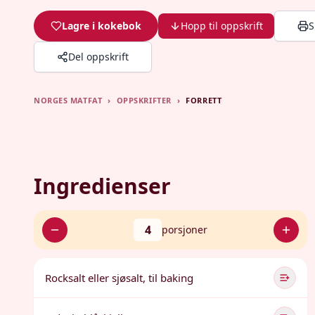
Lagre i kokebok
Hopp til oppskrift
S
Del oppskrift
NORGES MATFAT
›
OPPSKRIFTER
›
FORRETT
Ingredienser
4
porsjoner
Rocksalt eller sjøsalt, til baking