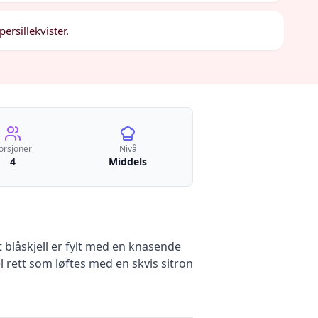
ersillekvister.
orsjoner
Nivå
4
Middels
 blåskjell er fylt med en knasende
el rett som løftes med en skvis sitron