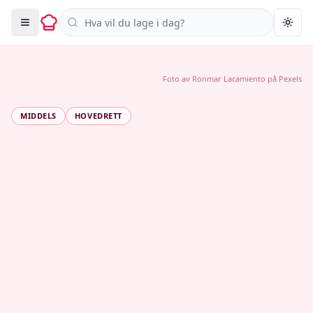
Søk i oppskrifter
Togg
Foto av
Ronmar Lacamiento
på
Pexels
MIDDELS
HOVEDRETT