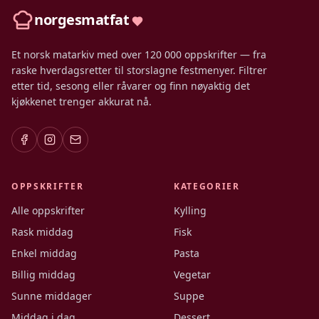
norgesmatfat
Et norsk matarkiv med over 120 000 oppskrifter — fra
raske hverdagsretter til storslagne festmenyer. Filtrer
etter tid, sesong eller råvarer og finn nøyaktig det
kjøkkenet trenger akkurat nå.
OPPSKRIFTER
KATEGORIER
Alle oppskrifter
Kylling
Rask middag
Fisk
Enkel middag
Pasta
Billig middag
Vegetar
Sunne middager
Suppe
Middag i dag
Dessert