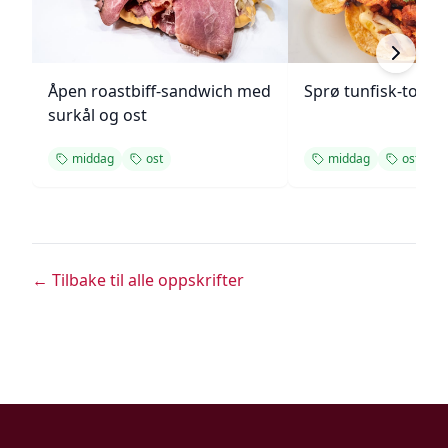
Åpen roastbiff-sandwich med
Sprø tunfisk-tosta
surkål og ost
middag
ost
middag
ost
← Tilbake til alle oppskrifter