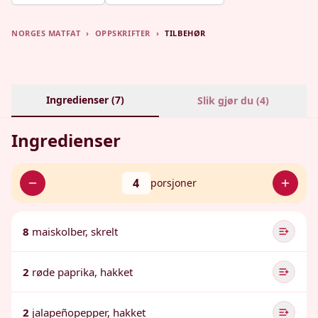
NORGES MATFAT
›
OPPSKRIFTER
›
TILBEHØR
Ingredienser (
7
)
Slik gjør du (
4
)
Ingredienser
4
porsjoner
8
maiskolber, skrelt
2
røde paprika, hakket
2
jalapeñopepper, hakket