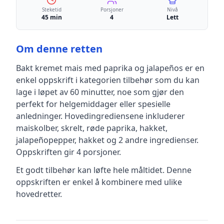
Steketid
Porsjoner
Nivå
45 min
4
Lett
Om denne retten
Bakt kremet mais med paprika og jalapeños
er en
enkel
oppskrift
i kategorien tilbehør
som du kan
lage i løpet av 60 minutter, noe som gjør den
perfekt for helgemiddager eller spesielle
anledninger
.
Hovedingrediensene inkluderer
maiskolber, skrelt, røde paprika, hakket,
jalapeñopepper, hakket
og 2 andre ingredienser
.
Oppskriften gir
4
porsjoner.
Et godt tilbehør kan løfte hele måltidet. Denne
oppskriften er enkel å kombinere med ulike
hovedretter.