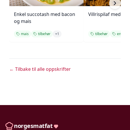
Enkel succotash med bacon
Villrispilaf med vår
og mais
mais
tilbehør
+
1
tilbehør
enkel
← Tilbake til alle oppskrifter
norgesmatfat