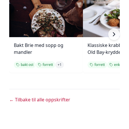
Bakt Brie med sopp og
Klassiske krabbek
mandler
Old Bay-krydder
bakt ost
forrett
+
1
forrett
enkel opp
← Tilbake til alle oppskrifter