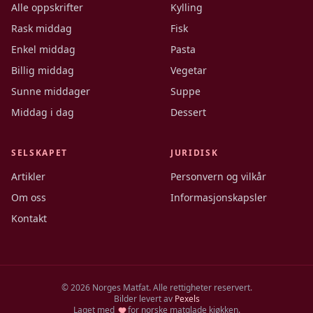
Alle oppskrifter
Kylling
Rask middag
Fisk
Enkel middag
Pasta
Billig middag
Vegetar
Sunne middager
Suppe
Middag i dag
Dessert
SELSKAPET
JURIDISK
Artikler
Personvern og vilkår
Om oss
Informasjonskapsler
Kontakt
©
2026
Norges Matfat. Alle rettigheter reservert.
Bilder levert av
Pexels
Laget med
for norske matglade kjøkken.