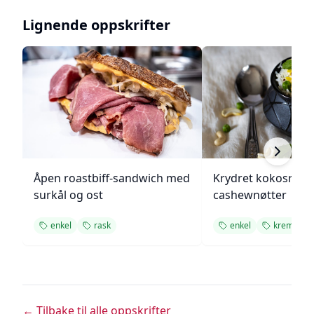
Lignende oppskrifter
Åpen roastbiff-sandwich med
Krydret kokosris 
surkål og ost
cashewnøtter
enkel
rask
enkel
kremet
← Tilbake til alle oppskrifter