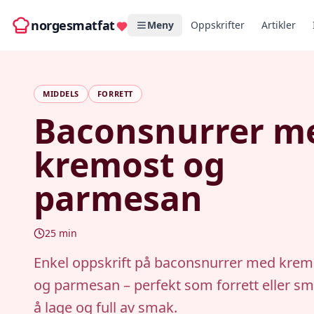
norgesmatfat
Meny
Oppskrifter
Artikler
MIDDELS
FORRETT
Baconsnurrer m
kremost og
parmesan
25
min
Enkel oppskrift på baconsnurrer med krem
og parmesan – perfekt som forrett eller sm
å lage og full av smak.