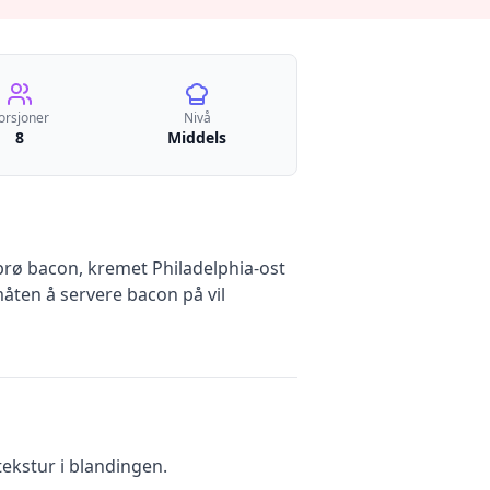
orsjoner
Nivå
8
Middels
prø bacon, kremet Philadelphia-ost
åten å servere bacon på vil
tekstur i blandingen.