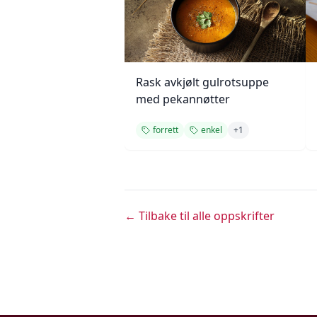
Rask avkjølt gulrotsuppe
med pekannøtter
forrett
enkel
+
1
← Tilbake til alle oppskrifter