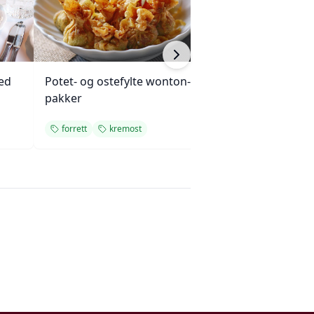
ed
Potet- og ostefylte wonton-
Gulfin tunfisksa
pakker
tomatstabel
forrett
kremost
forrett
rask