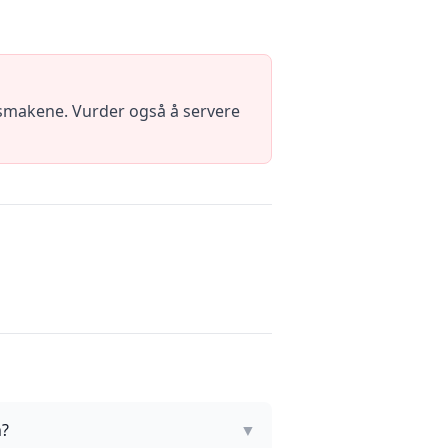
e smakene. Vurder også å servere
n?
▼