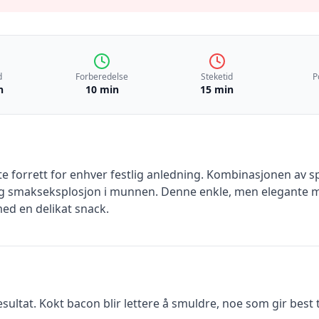
d
Forberedelse
Steketid
P
n
10 min
15 min
e forrett for enhver festlig anledning. Kombinasjonen av s
ig smakseksplosjon i munnen. Denne enkle, men elegante m
ed en delikat snack.
sultat. Kokt bacon blir lettere å smuldre, noe som gir best 