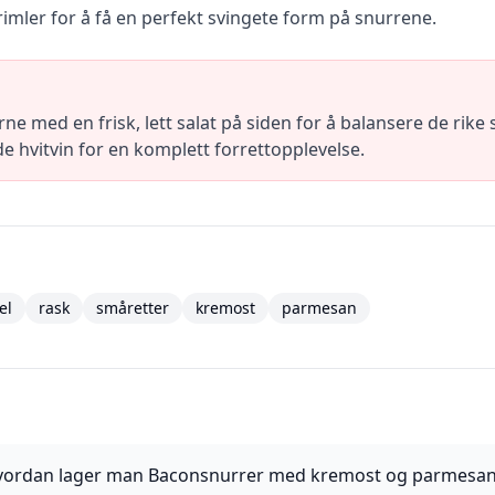
rimler for å få en perfekt svingete form på snurrene.
e med en frisk, lett salat på siden for å balansere de rik
 hvitvin for en komplett forrettopplevelse.
el
rask
småretter
kremost
parmesan
vordan lager man Baconsnurrer med kremost og parmesa