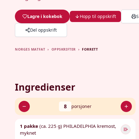
Lagre i kokebok
Hopp til oppskrift
S
Del oppskrift
NORGES MATFAT
›
OPPSKRIFTER
›
FORRETT
Ingredienser
8
porsjoner
1 pakke
(ca. 225 g) PHILADELPHIA kremost,
myknet