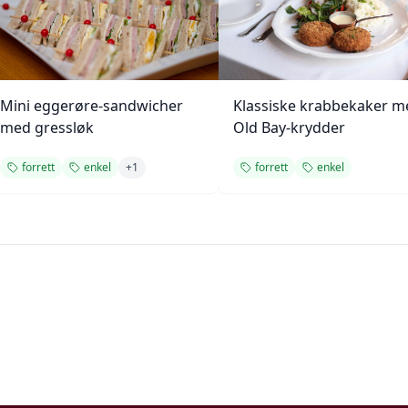
Mini eggerøre-sandwicher
Klassiske krabbekaker m
med gressløk
Old Bay-krydder
forrett
enkel
+
1
forrett
enkel