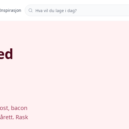
Søk i oppskrifter
Inspirasjon
ed
ost, bacon
årett. Rask