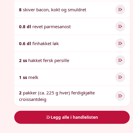
8
skiver bacon, kokt og smuldret
0.8 dl
revet parmesanost
0.6 dl
finhakket løk
2 ss
hakket fersk persille
1 ss
melk
2
pakker (ca. 225 g hver) ferdigkjølte
croissantdeig
Legg alle i handlelisten