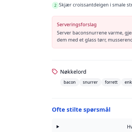
Skjær croissantdeigen i smale st
2
Serveringsforslag
Server baconsnurrene varme, gjern
dem med et glass tørr, musserende
Nøkkelord
bacon
snurrer
forrett
enk
Ofte stilte spørsmål
H