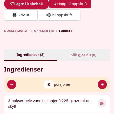
Lagre i kokebok
Hopp til oppskrift
Skriv ut
Del oppskrift
NORGES MATFAT
›
OPPSKRIFTER
›
FORRETT
Ingredienser (
8
)
Slik gjør du (
8
)
Ingredienser
8
porsjoner
2
bokser hele vannkastanjer à 225 g, avrent og
skylt