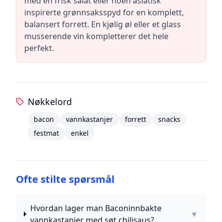
med en frisk salat eller noen asiatisk
inspirerte grønnsaksspyd for en komplett,
balansert forrett. En kjølig øl eller et glass
musserende vin kompletterer det hele
perfekt.
Nøkkelord
bacon
vannkastanjer
forrett
snacks
festmat
enkel
Ofte stilte spørsmål
Hvordan lager man Baconinnbakte
▼
vannkastanjer med søt chilisaus?