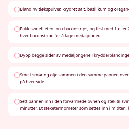
Bland hvitløkspulver, krydret salt, basilikum og oregano i
Pakk svinefileten inn i baconstrips, og fest med 1 elle
hver baconstripe for å lage medaljonger.
Dypp begge sider av medaljongene i krydderblandinge
Smelt smør og olje sammen i den samme pannen over 
på hver side.
Sett pannen inn i den forvarmede ovnen og stek til svine
minutter. Et steketermometer som settes inn i midten, b