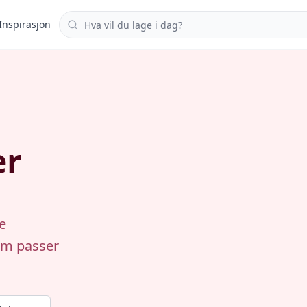
Søk i oppskrifter
Inspirasjon
er
e
som passer