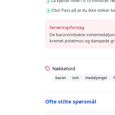
La kjøttet hvile i 5-10 minutter før
2
Obs! Pass på at du ikke steker b
3
Serveringsforslag
De baconinnbakte svinemedaljongen
kremet potetmos og dampede grø
Nøkkelord
bacon
svin
medaljonger
Ofte stilte spørsmål