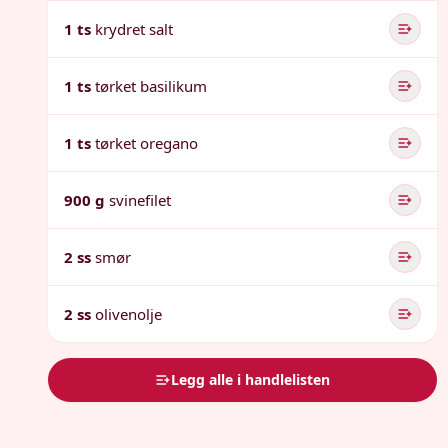
1 ts
krydret salt
1 ts
tørket basilikum
1 ts
tørket oregano
900 g
svinefilet
2 ss
smør
2 ss
olivenolje
Legg alle i handlelisten