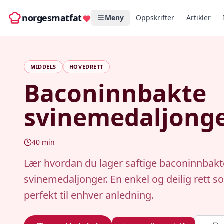
norgesmatfat
Meny
Oppskrifter
Artikler
MIDDELS
HOVEDRETT
Baconinnbakte
svinemedaljong
40
min
Lær hvordan du lager saftige baconinnbakt
svinemedaljonger. En enkel og deilig rett 
perfekt til enhver anledning.