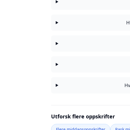
H
Hv
Utforsk flere oppskrifter
Flere middagsoppskrifter
Rask m