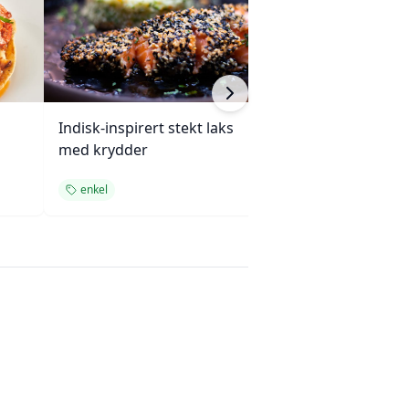
Indisk-inspirert stekt laks
Enchiladas med 
med krydder
ovnsbakte grøn
enkel
enkel