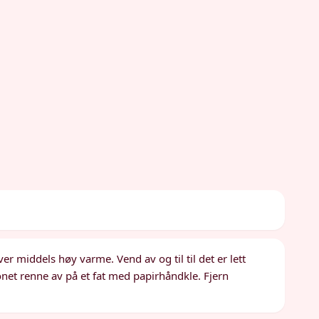
er middels høy varme. Vend av og til til det er lett
aconet renne av på et fat med papirhåndkle. Fjern