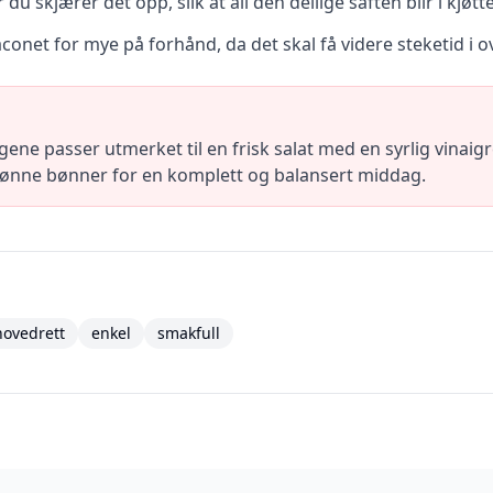
 du skjærer det opp, slik at all den deilige saften blir i kjøtte
aconet for mye på forhånd, da det skal få videre steketid 
e passer utmerket til en frisk salat med en syrlig vinaigr
nne bønner for en komplett og balansert middag.
hovedrett
enkel
smakfull