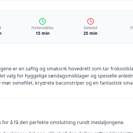
d
Forberedelse
Steketid
P
n
15 min
25 min
ene er en saftig og smaksrik hovedrett som tar frokostklas
ndet valg for hyggelige søndagsmiddager og spesielle anledn
mør svinefilet, krydrete baconstriper og en fantastisk sma
n for å få den perfekte omslutning rundt medaljongene.