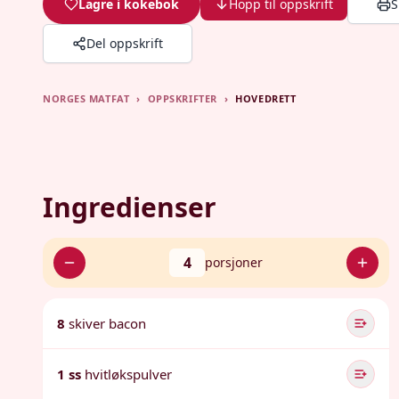
Lagre i kokebok
Hopp til oppskrift
S
Del oppskrift
NORGES MATFAT
›
OPPSKRIFTER
›
HOVEDRETT
Ingredienser
4
porsjoner
8
skiver bacon
1 ss
hvitløkspulver