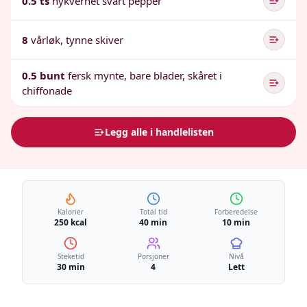
0.5 ts
nykvernet svart pepper
8
vårløk, tynne skiver
0.5 bunt
fersk mynte, bare blader, skåret i
chiffonade
Legg alle i handlelisten
Kalorier
Total tid
Forberedelse
250 kcal
40 min
10 min
Steketid
Porsjoner
Nivå
30 min
4
Lett