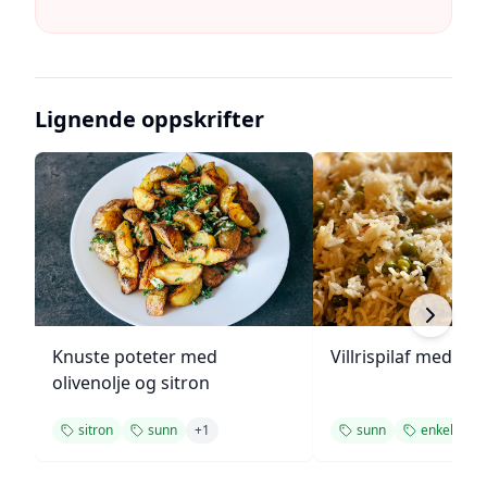
Lignende oppskrifter
Knuste poteter med
Villrispilaf med vår
olivenolje og sitron
sitron
sunn
+
1
sunn
enkel
+
1