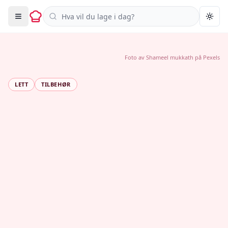
Søk i oppskrifter
Togg
Foto av
Shameel mukkath
på
Pexels
LETT
TILBEHØR