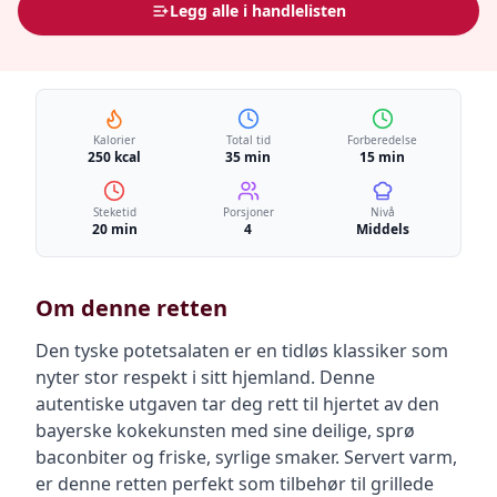
Legg alle i handlelisten
Kalorier
Total tid
Forberedelse
250 kcal
35 min
15 min
Steketid
Porsjoner
Nivå
20 min
4
Middels
Om denne retten
Den tyske potetsalaten er en tidløs klassiker som
nyter stor respekt i sitt hjemland. Denne
autentiske utgaven tar deg rett til hjertet av den
bayerske kokekunsten med sine deilige, sprø
baconbiter og friske, syrlige smaker. Servert varm,
er denne retten perfekt som tilbehør til grillede