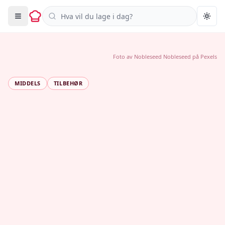
Søk i oppskrifter
Togg
Foto av
Nobleseed Nobleseed
på
Pexels
MIDDELS
TILBEHØR