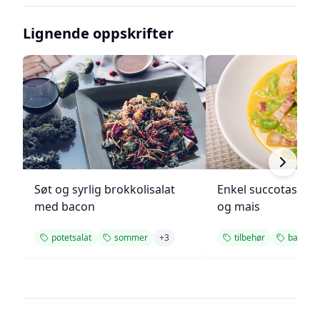
Lignende oppskrifter
Søt og syrlig brokkolisalat
Enkel succotash m
med bacon
og mais
potetsalat
sommer
+
3
tilbehør
bacon